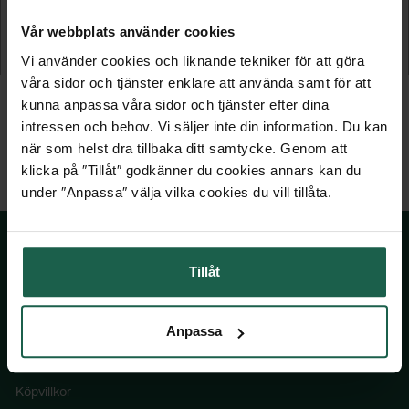
Djup 950 mm
Djup 1050 mm
Vår webbplats använder cookies
Vi använder cookies och liknande tekniker för att göra
7 999 kr
8 499 kr
våra sidor och tjänster enklare att använda samt för att
kunna anpassa våra sidor och tjänster efter dina
intressen och behov. Vi säljer inte din information. Du kan
när som helst dra tillbaka ditt samtycke. Genom att
klicka på ″Tillåt″ godkänner du cookies annars kan du
under ″Anpassa″ välja vilka cookies du vill tillåta.
Tillåt
SKÅNSKA BYGGVAROR
Anpassa
Kontakta oss
Våra visningsbutiker
Köpvillkor