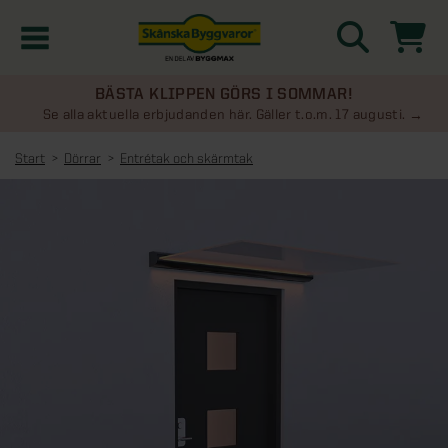
BÄSTA KLIPPEN GÖRS I SOMMAR!
Kampanjer
Se alla aktuella erbjudanden här. Gäller t.o.m. 17 augusti.
Start
Dörrar
Entrétak och skärmtak
Nyheter
Kontakta oss
Uterum
KATEGORIER
Översikt - Kontakta oss
Växthus
KATEGORIER
Vanliga frågor & svar
Översikt - Uterum
Attefallshus
KATEGORIER
SE ÄVEN
Uterumspaket