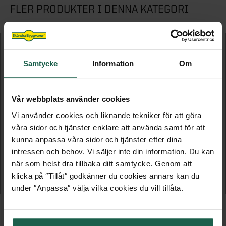
FLER PRODUKTER I DENNA KATEGORI
Samtycke
Information
Om
Vår webbplats använder cookies
Vi använder cookies och liknande tekniker för att göra
våra sidor och tjänster enklare att använda samt för att
kunna anpassa våra sidor och tjänster efter dina
SAUNASWEDEN BASTUARMATUR
BASTUARMATUR
intressen och behov. Vi säljer inte din information. Du kan
när som helst dra tillbaka ditt samtycke. Genom att
Med glaskupa
Med glaskupa
klicka på ″Tillåt″ godkänner du cookies annars kan du
609 kr
1 069 kr
under ″Anpassa″ välja vilka cookies du vill tillåta.