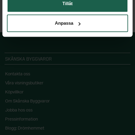
Tillåt
Anpassa
SKÅNSKA BYGGVAROR
Kontakta oss
Våra visningsbutiker
Köpvillkor
Om Skånska Byggvaror
Jobba hos oss
Pressinformation
Blogg: Drömhemmet