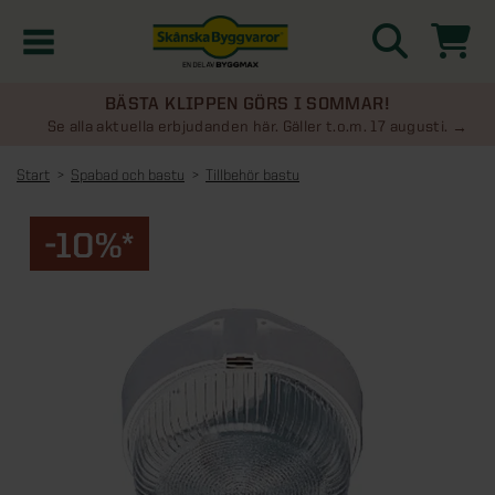
BÄSTA KLIPPEN GÖRS I SOMMAR!
Kampanjer
Se alla aktuella erbjudanden här. Gäller t.o.m. 17 augusti.
Start
Spabad och bastu
Tillbehör bastu
Nyheter
-10%*
Kontakta oss
Uterum
KATEGORIER
Översikt - Kontakta oss
Växthus
KATEGORIER
Vanliga frågor & svar
Översikt - Uterum
Attefallshus
KATEGORIER
SE ÄVEN
Uterumspaket