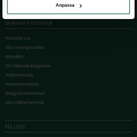
Anpassa
SKÅNSKA BYGGVAROR
Kontakta oss
Våra visningsbutiker
Köpvillkor
Om Skånska Byggvaror
Jobba hos oss
Pressinformation
Blogg: Drömhemmet
Våra hållbarhetsmål
FÖLJ OSS