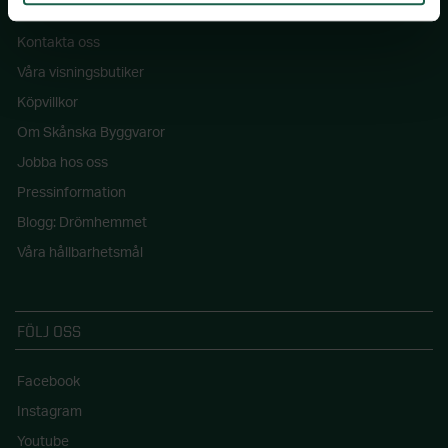
Kontakta oss
Våra visningsbutiker
Köpvillkor
Om Skånska Byggvaror
Jobba hos oss
Pressinformation
Blogg: Drömhemmet
Våra hållbarhetsmål
FÖLJ OSS
Facebook
Instagram
Youtube