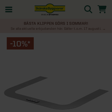
BÄSTA KLIPPEN GÖRS I SOMMAR!
Kampanjer
Se alla aktuella erbjudanden här. Gäller t.o.m. 17 augusti.
-10%*
Nyheter
Kontakta oss
Uterum
KATEGORIER
Översikt - Kontakta oss
Växthus
KATEGORIER
Vanliga frågor & svar
Översikt - Uterum
Attefallshus
KATEGORIER
SE ÄVEN
Uterumspaket