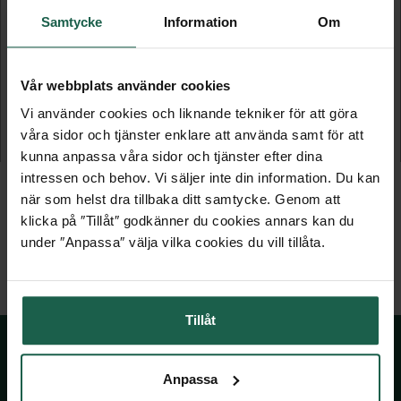
Samtycke
Information
Om
SAUNASWEDEN BASTUARMATUR
BASTUARMATUR
Vår webbplats använder cookies
Med glaskupa
Med glaskupa
Vi använder cookies och liknande tekniker för att göra
våra sidor och tjänster enklare att använda samt för att
609 kr
1 069 kr
kunna anpassa våra sidor och tjänster efter dina
intressen och behov. Vi säljer inte din information. Du kan
när som helst dra tillbaka ditt samtycke. Genom att
klicka på ″Tillåt″ godkänner du cookies annars kan du
under ″Anpassa″ välja vilka cookies du vill tillåta.
Tillåt
Anpassa
SKÅNSKA BYGGVAROR