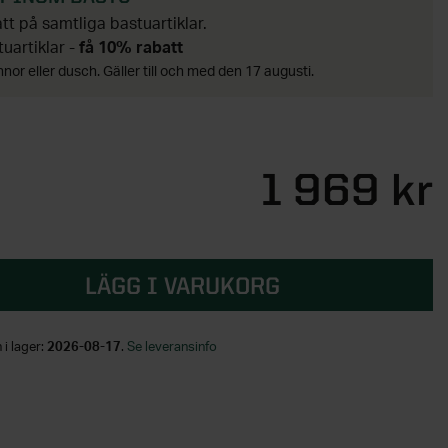
t på samtliga bastuartiklar.
tuartiklar -
få 10% rabatt
nor eller dusch. Gäller till och med den 17 augusti.
1 969 kr
LÄGG I VARUKORG
 i lager:
2026-08-17
.
Se leveransinfo