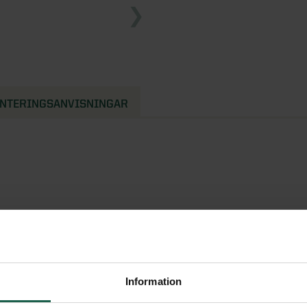
NTERINGSANVISNINGAR
ra material och i praktiken
en fästs direkt på ugnen
ltalande utseende. Eftersom
Information
odell uppstår inga