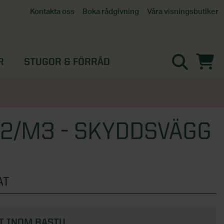
Våra visningsbutiker
Kontakta oss
Boka rådgivning
Alla butiker
Interaktiv visningsbutik
Göteborg
R
STUGOR & FÖRRÅD
Helsingborg
Stockholm, Tullinge
Örebro
2/M3 - SKYDDSVÄGG
AT
T INOM BASTU