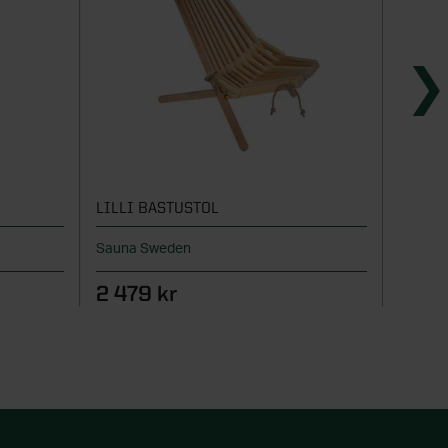
LILLI BASTUSTOL
LILLI
Sauna Sweden
Sauna 
2 479 kr
1 40