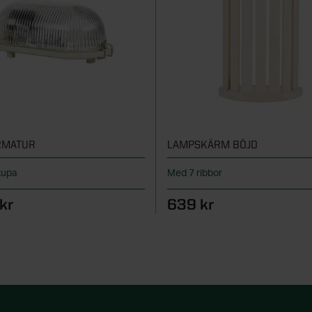
RMATUR
LAMPSKÄRM BÖJD
kupa
Med 7 ribbor
kr
639 kr