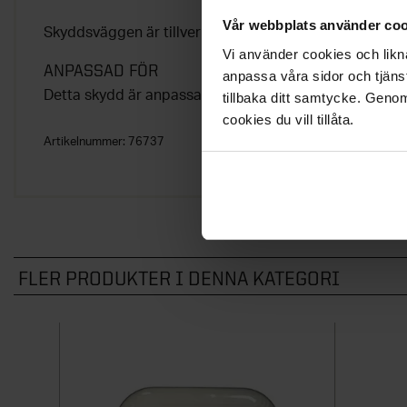
Vår webbplats använder coo
Skyddsväggen är tillverkad i svartmålad stål.
Vi använder cookies och likna
ANPASSAD FÖR
anpassa våra sidor och tjänst
Detta skydd är anpassat för bastuaggregaten M1, M2
tillbaka ditt samtycke. Genom
cookies du vill tillåta.
Artikelnummer:
76737
FLER PRODUKTER I DENNA KATEGORI