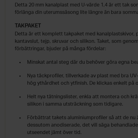
Detta 20 mm kanalplast med U-värde 1,4 är ett tak som 
förlänga din uterumssäsong lite längre än bara somm
TAKPAKET
Detta är ett komplett takpaket med kanalplastskivor, pro
kantavslut, tejp, skruvar och silikon. Taket, som gen
förbättringar, bjuder på många fördelar:
Minskat antal steg där du behöver göra egna be
Nya täckprofiler, tillverkade av plast med bra U
hög ythårdhet och ytfinish. De klickas enkelt på o
Helt nya tätningslister, enkla att montera och krä
silikon i samma utsträckning som tidigare.
Förbättrat takets aluminiumprofiler så att de nu
dessutom anodiserade, det vill säga behandlade 
utseendet jämt över tid.