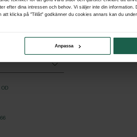
er efter dina intressen och behov. Vi säljer inte din information
earch Institutes of Sweden
 att klicka på ″Tillåt″ godkänner du cookies annars kan du under
uppfyller lag-eller
a och högre krav som
Anpassa
t OD
066