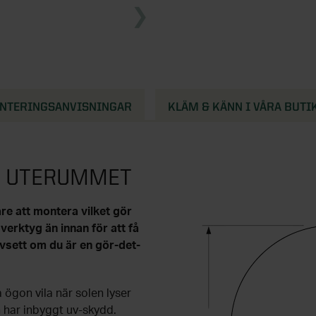
NTERINGSANVISNINGAR
KLÄM & KÄNN I VÅRA BUTI
R UTERUMMET
are att montera vilket gör
erktyg än innan för att få
avsett om du är en gör-det-
 ögon vila när solen lyser
h har inbyggt uv-skydd.