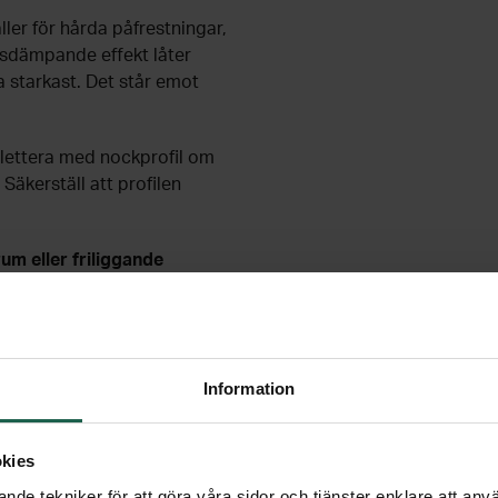
ller för hårda påfrestningar,
jusdämpande effekt låter
a starkast. Det står emot
plettera med nockprofil om
Säkerställ att profilen
um eller friliggande
r - kantavslut. Dessa kommer
. Lägg till kantavslut som
tera profilpaketet.
Information
t gör att solens infraröda
 med hela 30%.
kies
nde tekniker för att göra våra sidor och tjänster enklare att anv