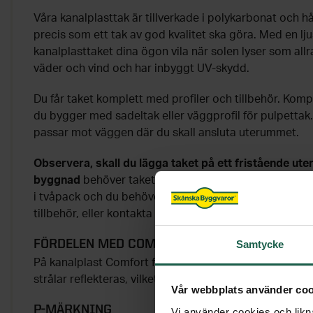
Våra kanalplasttak är tillverkade i polykarbonat och hå
precis som ett tak av god kvalitet ska göra. Med en l
kanalplasttaket dina ögon vila när solen lyser som allr
väder och vind och har inbyggt UV-skydd.
Du får taket komplett med profiler och tillbehör. Kom
du bygger med sadeltak eller väggprofil för pulpettak. 
passar mot väggen där du skall ansluta uterummet.
Observera, skall du lägga taket på ett fristående uter
byggnad
behöver taket kompletteras med fler profile
i tvåpack och du behöver ett extra kantavslut per skiva
tillbehör, eller kontakta vår kundtjänst för att komplet
FÖRDELEN MED COMFORT
Samtycke
På kanalplast Comfort finns ett skyddande IR-skikt. De
strålar reflekteras, vilket reducerar värmestrålningen
Vår webbplats använder coo
P-MÄRKNING
Vi använder cookies och likna