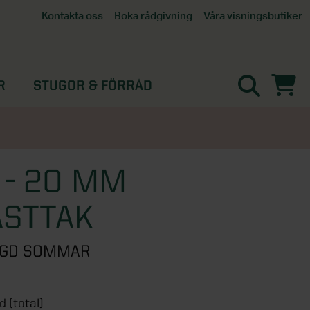
Våra visningsbutiker
Kontakta oss
Boka rådgivning
Alla butiker
Interaktiv visningsbutik
Göteborg
R
STUGOR & FÖRRÅD
Helsingborg
Stockholm, Tullinge
Örebro
 - 20 MM
ASTTAK
ÄNGD SOMMAR
d (total)