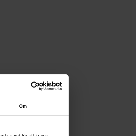
Om
ända samt för att kunna