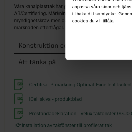
anpassa våra sidor och tjänst
Våra kanalplasttak har genomgått tester hos RISE Res
tillbaka ditt samtycke. Genom
AB/Certifiering. Märkningen säkerställer att produkten 
cookies du vill tillåta.
myndighetskrav, men också i de flesta fall även andr
marknaden efterfrågar.
Konstruktion och material
Att tänka på
Certifikat P-märkning Optimal-Excellent-Isolen
iCell skiva - produktblad
Prestandadeklaration - Velux takfönster GGU0
Installation av takfönster till profilerat tak