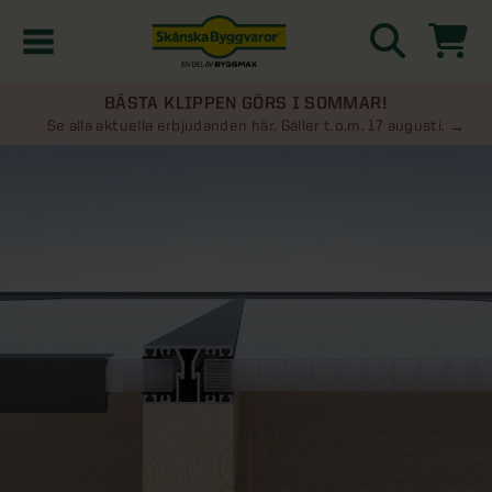
BÄSTA KLIPPEN GÖRS I SOMMAR!
Kampanjer
Se alla aktuella erbjudanden här. Gäller t.o.m. 17 augusti.
Nyheter
Kontakta oss
Uterum
KATEGORIER
Översikt - Kontakta oss
Växthus
KATEGORIER
Vanliga frågor & svar
Översikt - Uterum
Attefallshus
KATEGORIER
SE ÄVEN
Uterumspaket