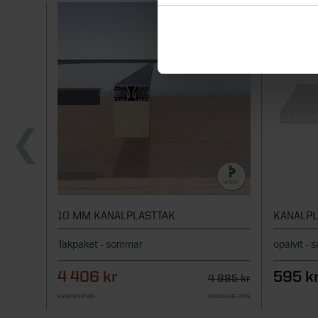
10 MM KANALPLASTTAK
KANALPL
Takpaket - sommar
opalvit -
4 406 kr
595 k
4 895 kr
KAMPANJPRIS
ORDINARIE PRIS