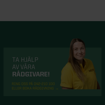
TA HJÄLP
AV VÅRA
RÅDGIVARE!
RING OSS PÅ 042-210 100
ELLER BOKA RÅDGIVNING