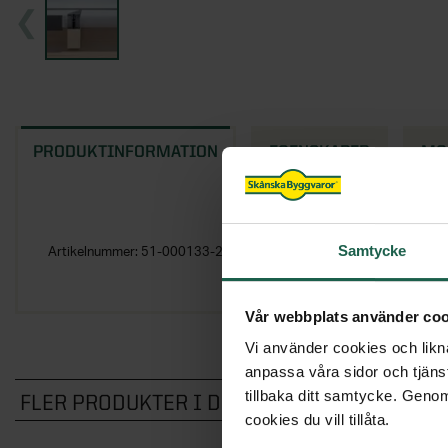
PRODUKTINFORMATION
EGENSKAPER
MO
Samtycke
Artikelnummer:
51-000133-2
Vår webbplats använder coo
Vi använder cookies och likna
anpassa våra sidor och tjänst
tillbaka ditt samtycke. Genom
FLER PRODUKTER I DENNA KATEGORI
cookies du vill tillåta.