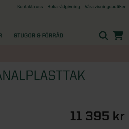
Våra visningsbutiker
Kontakta oss
Boka rådgivning
Alla butiker
Interaktiv visningsbutik
Göteborg
R
STUGOR & FÖRRÅD
Helsingborg
Stockholm, Tullinge
Örebro
ANALPLASTTAK
11 395 kr