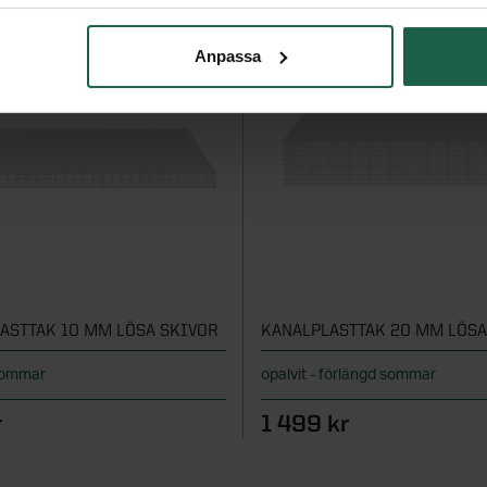
Anpassa
ASTTAK 10 MM LÖSA SKIVOR
KANALPLASTTAK 20 MM LÖSA
 sommar
opalvit - förlängd sommar
r
1 499 kr