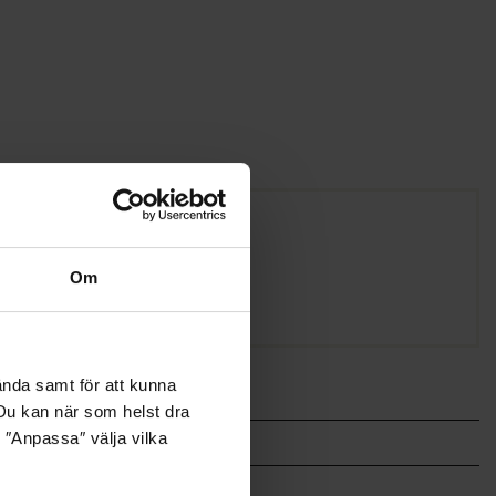
Om
ända samt för att kunna
. Du kan när som helst dra
 ″Anpassa″ välja vilka