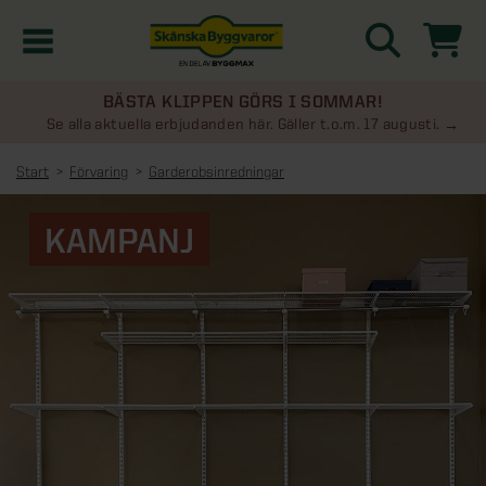
BÄSTA KLIPPEN GÖRS I SOMMAR!
Kampanjer
Se alla aktuella erbjudanden här. Gäller t.o.m. 17 augusti.
Start
Förvaring
Garderobsinredningar
Nyheter
KAMPANJ
Kontakta oss
Uterum
KATEGORIER
Översikt - Kontakta oss
Växthus
KATEGORIER
Vanliga frågor & svar
Översikt - Uterum
Attefallshus
KATEGORIER
SE ÄVEN
Uterumspaket