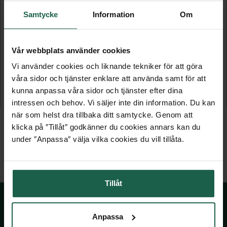
Samtycke
Information
Om
Vår webbplats använder cookies
GARDEROBSINREDNING - 1220 MM
GARDEROBSINREDNING - 1840 MM
Vi använder cookies och liknande tekniker för att göra
våra sidor och tjänster enklare att använda samt för att
Wiksbo låg
Wiksbo låg
kunna anpassa våra sidor och tjänster efter dina
2 995 kr
4 395 kr
intressen och behov. Vi säljer inte din information. Du kan
när som helst dra tillbaka ditt samtycke. Genom att
klicka på ″Tillåt″ godkänner du cookies annars kan du
under ″Anpassa″ välja vilka cookies du vill tillåta.
Tillåt
Anpassa