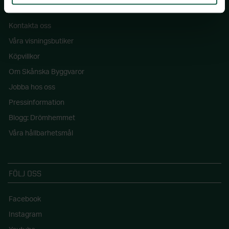
SKÅNSKA BYGGVAROR
Kontakta oss
Våra visningsbutiker
Köpvillkor
Om Skånska Byggvaror
Jobba hos oss
Pressinformation
Blogg: Drömhemmet
Våra hållbarhetsmål
FÖLJ OSS
Facebook
Instagram