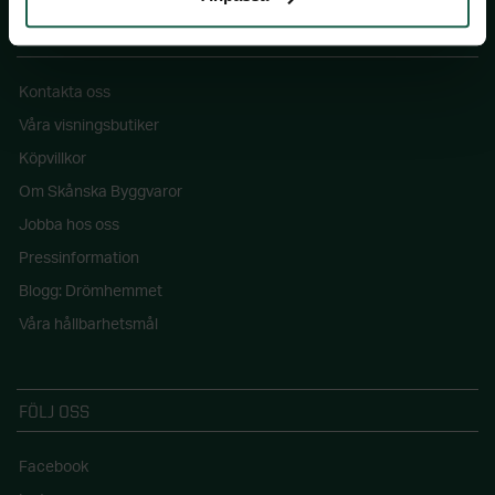
SKÅNSKA BYGGVAROR
Kontakta oss
Våra visningsbutiker
Köpvillkor
Om Skånska Byggvaror
Jobba hos oss
Pressinformation
Blogg: Drömhemmet
Våra hållbarhetsmål
FÖLJ OSS
Facebook