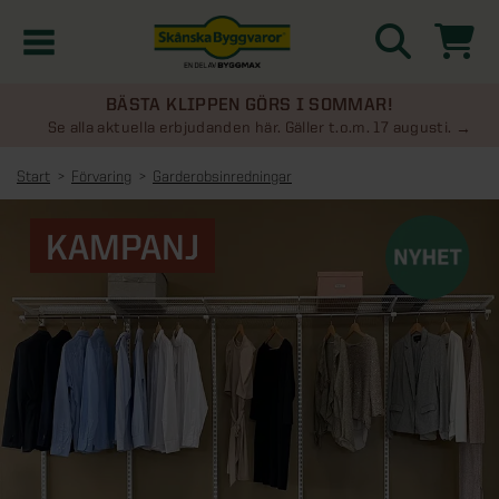
BÄSTA KLIPPEN GÖRS I SOMMAR!
Kampanjer
Se alla aktuella erbjudanden här. Gäller t.o.m. 17 augusti.
Start
Förvaring
Garderobsinredningar
Nyheter
KAMPANJ
Kontakta oss
Uterum
KATEGORIER
Översikt - Kontakta oss
Växthus
KATEGORIER
Vanliga frågor & svar
Översikt - Uterum
Attefallshus
KATEGORIER
SE ÄVEN
Uterumspaket