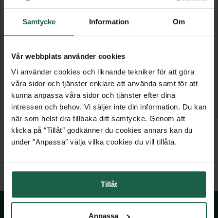
Samtycke
Information
Om
Vår webbplats använder cookies
GARDEROBSINREDNING - 1220 MM
GARDEROBSINREDNING - 1840 MM
Vi använder cookies och liknande tekniker för att göra
våra sidor och tjänster enklare att använda samt för att
Wiksbo låg
Wiksbo låg
kunna anpassa våra sidor och tjänster efter dina
intressen och behov. Vi säljer inte din information. Du kan
2 995 kr
4 395 kr
när som helst dra tillbaka ditt samtycke. Genom att
klicka på ″Tillåt″ godkänner du cookies annars kan du
under ″Anpassa″ välja vilka cookies du vill tillåta.
Tillåt
Anpassa