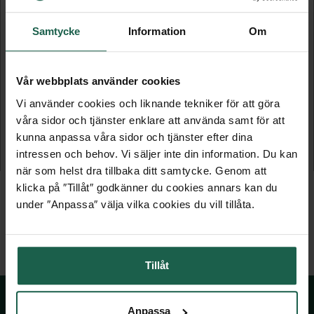
Samtycke
Information
Om
Vår webbplats använder cookies
GARDEROBSINREDNING - 1220 MM
GARDEROBSINREDNING - 1840 MM
Vi använder cookies och liknande tekniker för att göra
våra sidor och tjänster enklare att använda samt för att
Wiksbo låg
Wiksbo låg
kunna anpassa våra sidor och tjänster efter dina
intressen och behov. Vi säljer inte din information. Du kan
2 995 kr
4 395 kr
när som helst dra tillbaka ditt samtycke. Genom att
klicka på ″Tillåt″ godkänner du cookies annars kan du
under ″Anpassa″ välja vilka cookies du vill tillåta.
Tillåt
Anpassa