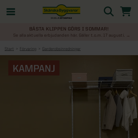
BÄSTA KLIPPEN GÖRS I SOMMAR!
Kampanjer
Se alla aktuella erbjudanden här. Gäller t.o.m. 17 augusti.
Start
Förvaring
Garderobsinredningar
Nyheter
KAMPANJ
Kontakta oss
Uterum
KATEGORIER
Översikt - Kontakta oss
Växthus
KATEGORIER
Vanliga frågor & svar
Översikt - Uterum
Attefallshus
KATEGORIER
SE ÄVEN
Uterumspaket