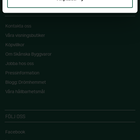
SKÅNSKA BYGGVAROR
Kontakta oss
Våra visningsbutiker
Köpvillkor
Om Skånska Byggvaror
Jobba hos oss
Pressinformation
Blogg: Drömhemmet
Våra hållbarhetsmål
FÖLJ OSS
Facebook