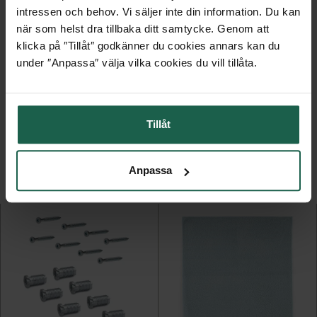
intressen och behov. Vi säljer inte din information. Du kan
EGENSKAPER
när som helst dra tillbaka ditt samtycke. Genom att
klicka på ″Tillåt″ godkänner du cookies annars kan du
under ″Anpassa″ välja vilka cookies du vill tillåta.
MONTERINGSANVISNINGAR
Tillåt
KANSKE ÄR DU OCKSÅ INTRESSERAD AV
Anpassa