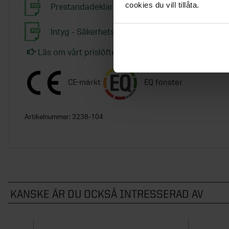
cookies du vill tillåta.
Prestandadeklaration - Energi fönster
Intyg - Säkerhetsglas
Läs om vårt prislöfte - garanterat bästa pris
CE-märkt
EQ fönster
Artikelnummer:
3238-104
KANSKE ÄR DU OCKSÅ INTRESSERAD AV