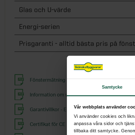
Glas och U-värde
Energi-serien
Prisgaranti - alltid bästa pris på föns
Fönstermätning
Samtycke
Information om utvändig kondens
Vår webbplats använder coo
Garantivillkor - Energi fönster
Vi använder cookies och likna
anpassa våra sidor och tjänst
Certifikat för CE märkning - Energi alu fast föns
tillbaka ditt samtycke. Genom