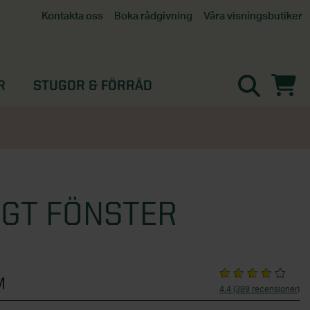
Våra visningsbutiker
Kontakta oss
Boka rådgivning
Alla butiker
Interaktiv visningsbutik
Göteborg
R
STUGOR & FÖRRÅD
Helsingborg
Stockholm, Tullinge
Örebro
GT FÖNSTER
M
4.4
(389 recensioner)