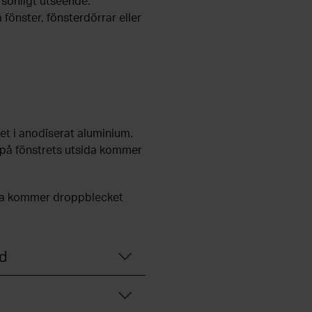
rsonligt utseende.
 fönster, fönsterdörrar eller
et i anodiserat aluminium.
od på fönstrets utsida kommer
sida kommer droppblecket
d