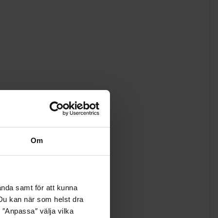
Om
ända samt för att kunna
. Du kan när som helst dra
 ″Anpassa″ välja vilka