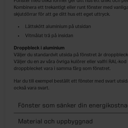
Fönster med olika former ger ditt hus ett unikt och pe
Kombinera ett trekantigt eller runt fönster med vanliga
skjutdörrar för att ge ditt hus ett eget uttryck.
Lättskött aluminium på utsidan
Vitmålat trä på insidan
Droppbleck i aluminium
Väljer du standardvit utsida på fönstret är droppbleck
Väljer du en av våra övriga kulörer eller valfri RAL-k
droppblecket vara i samma färg som fönstret.
Har du till exempel beställt ett fönster med svart ut
också vara svart.
Fönster som sänker din energikostna
Material och uppbyggnad