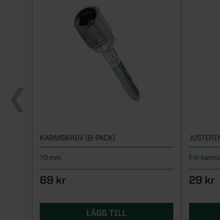
KARMSKRUV (8-PACK)
JUSTERI
70 mm
För karm
69 kr
29 kr
LÄGG TILL