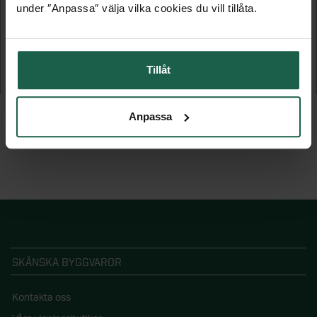
under ″Anpassa″ välja vilka cookies du vill tillåta.
SOMMAR - OPTIMAL
FÖRLÄNGD SOMMAR - EXCELLENT S30
Skjutdörrar uterum säsong sommar
Vitt fast parti, 8 x 16
Tillåt
5 295 kr
2 495 kr
Anpassa
SKÅNSKA BYGGVAROR
Kontakta oss