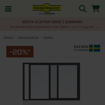
BÄSTA KLIPPEN GÖRS I SOMMAR!
Kampanjer
Se alla aktuella erbjudanden här. Gäller t.o.m. 17 augusti.
Uterum
Uterumspartier
Isolent
Nyheter
–20%*
Kontakta oss
Uterum
KATEGORIER
Översikt - Kontakta oss
Växthus
KATEGORIER
Vanliga frågor & svar
Översikt - Uterum
Attefallshus
KATEGORIER
SE ÄVEN
Uterumspaket