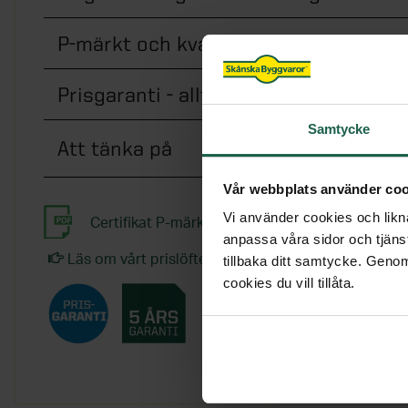
P-märkt och kvalitetstestad
Prisgaranti - alltid bästa pris på ute
Samtycke
Att tänka på
Vår webbplats använder coo
Vi använder cookies och likna
Certifikat P-märkning Optimal-Excellent-Isolen
anpassa våra sidor och tjänst
Läs om vårt prislöfte - garanterat bästa pris
tillbaka ditt samtycke. Genom
cookies du vill tillåta.