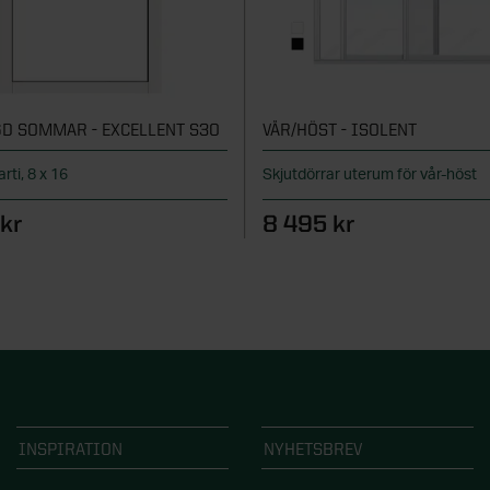
D SOMMAR - EXCELLENT S30
VÅR/HÖST - ISOLENT
arti, 8 x 16
Skjutdörrar uterum för vår-höst
kr
8 495 kr
INSPIRATION
NYHETSBREV