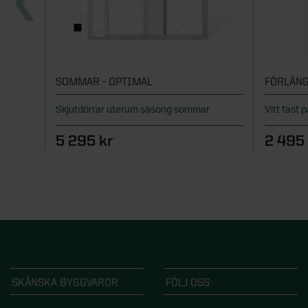
SOMMAR - OPTIMAL
FÖRLÄNG
Skjutdörrar uterum säsong sommar
Vitt fast p
5 295 kr
2 495 
SKÅNSKA BYGGVAROR
FÖLJ OSS