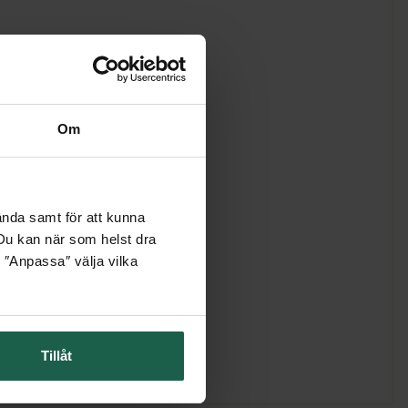
Om
ända samt för att kunna
. Du kan när som helst dra
 ″Anpassa″ välja vilka
Tillåt