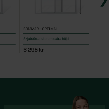
SOMMAR - OPTIMAL
SOMMA
Skjutdörrar uterum extra höjd
Skjutfö
6 295 kr
4 09