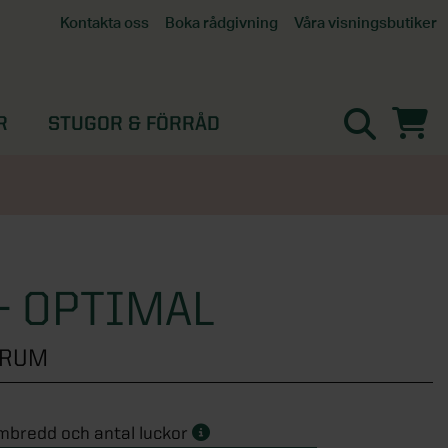
Våra visningsbutiker
Kontakta oss
Boka rådgivning
Alla butiker
Interaktiv visningsbutik
Göteborg
R
STUGOR & FÖRRÅD
Helsingborg
Stockholm, Tullinge
Örebro
- OPTIMAL
ERUM
mbredd och antal luckor