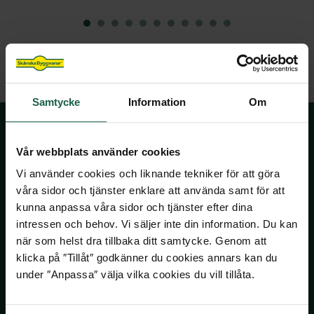
STÖD & INSPIRATION
STÖD & INSPIRATION
Hönshus
Grundmodul
Inspiration och tips för ditt uterumsprojekt
Garageportar
Plisségardiner
VARUMÄRKEN
Staket
Kaminer
Innerdörrar
Om våra spa och bastu
Förvaring för förråd och garage
Video: allt om uterum med vår
Om våra markiser
Grillar
STÖD & INSPIRATION
Noro
Badrum
STÖD & INSPIRATION
uterumsexpert
STÖD & INSPIRATION
Inspirerande bilder, artiklar och tips på
Utekök
STÖD & INSPIRATION
Garderober
Drömhemmet
Om våra stugor och förråd
Programserie: Drömmen om uterummet
Om våra ytterdörrar
Inspiration, tips & fönsterguider
SE ÄVEN
Samtycke
Information
Om
Utemiljö
Inspirerande bilder, artiklar och tips på
Om våra garage
Inspiration & tips inför ditt dörrbyte
Ta hjälp av hemfixarna
Spabadkar
Drömhemmet
Konstgräs
Ta hjälp av hemmafixarna
Vår webbplats använder cookies
Basturum
SKÅNSKA BYGGVAROR
Vi använder cookies och liknande tekniker för att göra
SE ÄVEN
våra sidor och tjänster enklare att använda samt för att
STÖD & INSPIRATION
Kontakta oss
kunna anpassa våra sidor och tjänster efter dina
Pergola
Våra visningsbutiker
intressen och behov. Vi säljer inte din information. Du kan
Om våra badrum
Attefallshus
när som helst dra tillbaka ditt samtycke. Genom att
Köpvillkor
klicka på ″Tillåt″ godkänner du cookies annars kan du
Om Skånska Byggvaror
Utomhusbelysning
under ″Anpassa″ välja vilka cookies du vill tillåta.
Jobba hos oss
Lekstugor
Pressinformation