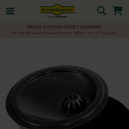
BÄSTA KLIPPEN GÖRS I SOMMAR!
Kampanjer
Se alla aktuella erbjudanden här. Gäller t.o.m. 17 augusti.
Nyheter
Kontakta oss
Uterum
KATEGORIER
Översikt - Kontakta oss
Växthus
KATEGORIER
Vanliga frågor & svar
Översikt - Uterum
Attefallshus
KATEGORIER
SE ÄVEN
Uterumspaket