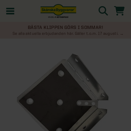
BÄSTA KLIPPEN GÖRS I SOMMAR!
Kampanjer
Se alla aktuella erbjudanden här. Gäller t.o.m. 17 augusti.
Nyheter
Kontakta oss
Uterum
KATEGORIER
Översikt - Kontakta oss
Växthus
KATEGORIER
Vanliga frågor & svar
Översikt - Uterum
Attefallshus
KATEGORIER
SE ÄVEN
Uterumspaket