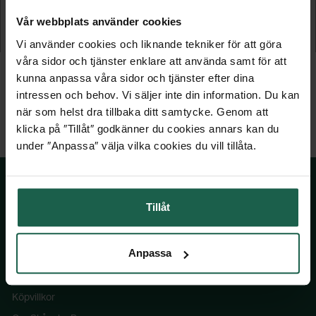
varmförzinkad
Vår webbplats använder cookies
275 kr
135 kr
Vi använder cookies och liknande tekniker för att göra
våra sidor och tjänster enklare att använda samt för att
kunna anpassa våra sidor och tjänster efter dina
intressen och behov. Vi säljer inte din information. Du kan
när som helst dra tillbaka ditt samtycke. Genom att
klicka på ″Tillåt″ godkänner du cookies annars kan du
under ″Anpassa″ välja vilka cookies du vill tillåta.
Tillåt
SKÅNSKA BYGGVAROR
Anpassa
Kontakta oss
Våra visningsbutiker
Köpvillkor