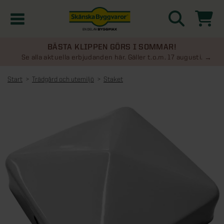
BÄSTA KLIPPEN GÖRS I SOMMAR!
Kampanjer
Se alla aktuella erbjudanden här. Gäller t.o.m. 17 augusti.
Start
Trädgård och utemiljö
Staket
Nyheter
Kontakta oss
Uterum
KATEGORIER
Översikt - Kontakta oss
Växthus
KATEGORIER
Vanliga frågor & svar
Översikt - Uterum
Attefallshus
KATEGORIER
SE ÄVEN
Uterumspaket