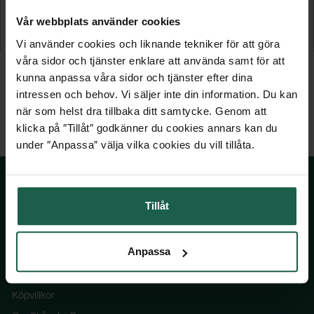
varmförzinkad
Vår webbplats använder cookies
275 kr
135 kr
Vi använder cookies och liknande tekniker för att göra
våra sidor och tjänster enklare att använda samt för att
kunna anpassa våra sidor och tjänster efter dina
intressen och behov. Vi säljer inte din information. Du kan
när som helst dra tillbaka ditt samtycke. Genom att
klicka på ″Tillåt″ godkänner du cookies annars kan du
under ″Anpassa″ välja vilka cookies du vill tillåta.
Tillåt
SKÅNSKA BYGGVAROR
Anpassa
Kontakta oss
Våra visningsbutiker
Köpvillkor