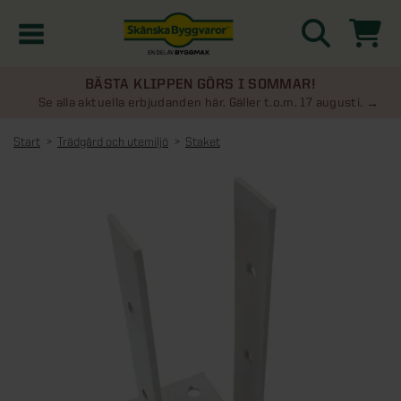
BÄSTA KLIPPEN GÖRS I SOMMAR!
Kampanjer
Se alla aktuella erbjudanden här. Gäller t.o.m. 17 augusti.
Start
Trädgård och utemiljö
Staket
Nyheter
Kontakta oss
Uterum
KATEGORIER
Översikt - Kontakta oss
Växthus
KATEGORIER
Vanliga frågor & svar
Översikt - Uterum
Attefallshus
KATEGORIER
SE ÄVEN
Uterumspaket