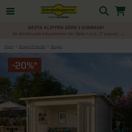
BÄSTA KLIPPEN GÖRS I SOMMAR!
Kampanjer
Se alla aktuella erbjudanden här. Gäller t.o.m. 17 augusti.
Start
Stugor & förråd
Stugor
Nyheter
-20%*
Kontakta oss
Uterum
KATEGORIER
Översikt - Kontakta oss
Växthus
KATEGORIER
Vanliga frågor & svar
Översikt - Uterum
Attefallshus
KATEGORIER
SE ÄVEN
Uterumspaket