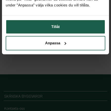
under ″Anpassa″ välja vilka cookies du vill tillåta.
ETTA 14,9 M²
UTSIKTEN 5 - SOMMAR 15 M²
Stuga
Vibostugan
Tillåt
59 995 kr
82 495 kr
Anpassa
SKÅNSKA BYGGVAROR
Kontakta oss