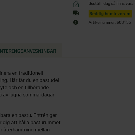
Beställ i dag så finns varan
Smidig hemleverans
Artikelnummer: 608155
NTERINGSANVISNINGAR
inera en traditionell
ng. Här får du en bastudel
byte och en tillhörande
juta av lugna sommardagar
bara en bastu. Entrén ger
r dig att hålla basturummet
för återhämtning mellan