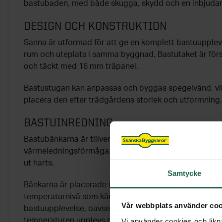
bastubaden, med både skugga, skydd och en inbjudan
DESIGN OCH KONSTRUKTION
Sanna är utformad för att ge en komplett bastuupple
rum och uteplats i samma byggnad. Bastutaket är för
och täckt med 16 mm träpanel.
Bastustugan kan anpassas och byggas spegelvänd, vilk
placera den efter trädgårdens storlek och utformning.
BASTUINREDNING
Bastubänkarna är tillverkade av asp, ett klassiskt bas
värmeledningsförmåga. Materialet känns behagligt i b
ut harts.
Samtycke
Bänkarna är placerade i två nivåer, vilket gör att varje
temperaturnivå som känns bäst. Det ger en mer flexi
Vår webbplats använder coo
bastuupplevelse, oavsett om du vill sitta högre upp i 
temperaturen upplevs mildare.
Vi använder cookies och likna