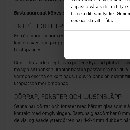
anpassa våra sidor och tjänst
Bastuaggregat köpes separat.
tillbaka ditt samtycke. Genom
cookies du vill tillåta.
ENTRÉ OCH UTEPLATS
Entrén fungerar som en praktisk plats för ombyte före
kan du även hänga upp blöta handdukar och skapa bä
bastupassen.
Den tillhörande uteplatsen ger en skyddad plats för 
mysiga sittbänken utanför bastun passar bra när du vill
värmen eller ta en kort paus. Louvre-panelen bidrar til
uteplatsen mer ombonad.
DÖRRAR, FÖNSTER OCH LJUSINSLÄPP
Sanna har dörrar och fönster med härdat glas som släp
kontakt med omgivningen. Bastuns glasdörr har 8 mm
delvis inglasade ytterdörren har 4-9-4 mm dubbelt här