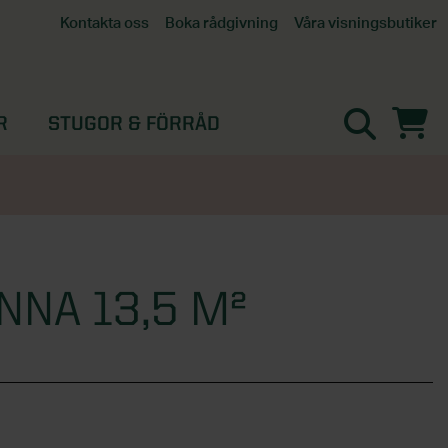
Våra visningsbutiker
Kontakta oss
Boka rådgivning
Alla butiker
Interaktiv visningsbutik
Göteborg
R
STUGOR & FÖRRÅD
Helsingborg
Stockholm, Tullinge
Örebro
NNA 13,5 M²