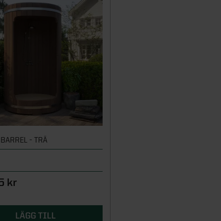
BARREL - TRÄ
h
5 kr
LÄGG TILL