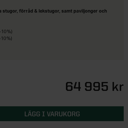
a stugor, förråd & lekstugor, samt paviljonger och
-10 %)
-10 %)
64 995 kr
LÄGG I VARUKORG