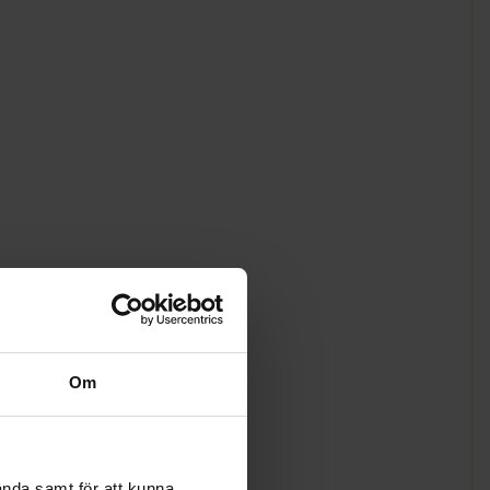
Om
ända samt för att kunna