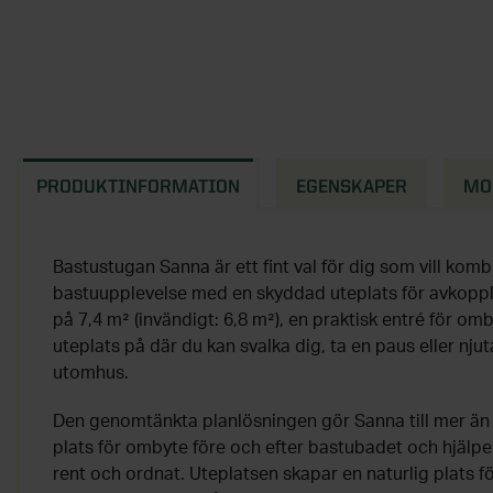
PRODUKTINFORMATION
EGENSKAPER
MO
Bastustugan Sanna är ett fint val för dig som vill komb
bastuupplevelse med en skyddad uteplats för avkoppli
på 7,4 m² (invändigt: 6,8 m²), en praktisk entré för om
uteplats på där du kan svalka dig, ta en paus eller n
utomhus.
Den genomtänkta planlösningen gör Sanna till mer än 
plats för ombyte före och efter bastubadet och hjälpe
rent och ordnat. Uteplatsen skapar en naturlig plats 