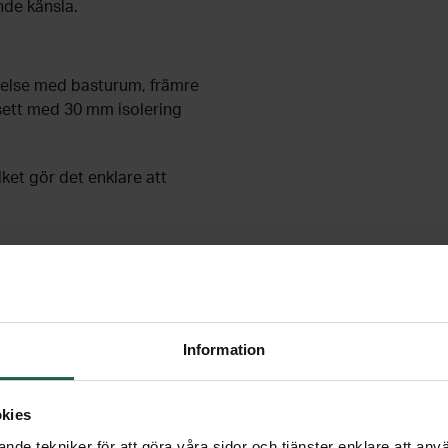
de känsla.
velse med basturum, främre
sett med 30 mm isolering
et gör det enklare att
tuvirke med låg
astumiljö och släpper inte
Information
 person kan välja den
bel och bekväm
kies
värmen eller längre ned där
nde tekniker för att göra våra sidor och tjänster enklare att anv