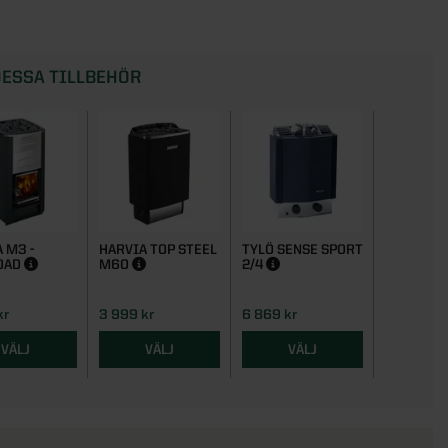
ESSA TILLBEHÖR
 M3 -
HARVIA TOP STEEL
TYLÖ SENSE SPORT
HARVIA A
DAD
M60
2/4
BASTUST
kr
3 999 kr
6 869 kr
179 kr
VÄLJ
VÄLJ
VÄLJ
VÄ