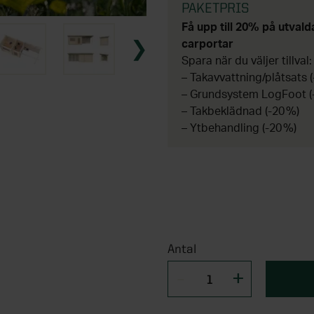
PAKETPRIS
Få upp till 20% på utvald
carportar
Spara när du väljer tillval:
– Takavvattning/plåtsats (
– Grundsystem LogFoot (
– Takbeklädnad (-20 %)
– Ytbehandling (-20 %)
Antal