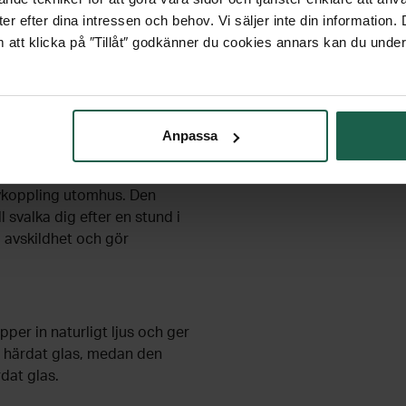
er efter dina intressen och behov. Vi säljer inte din information
 att klicka på ″Tillåt″ godkänner du cookies annars kan du under
 och efter bastubadet. Här
ttre ordning mellan
Anpassa
avkoppling utomhus. Den
 svalka dig efter en stund i
l avskildhet och gör
per in naturligt ljus och ger
 härdat glas, medan den
dat glas.