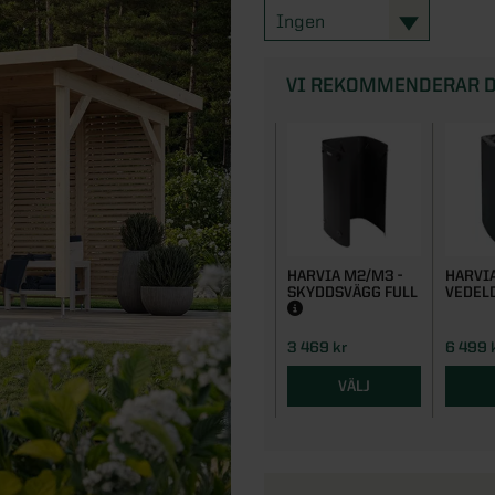
Ingen
VI REKOMMENDERAR D
HARVIA M2/M3 -
HARVIA
SKYDDSVÄGG FULL
VEDEL
3 469 kr
6 499 
VÄLJ