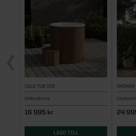
COLD TUB 100
SHOWER 
Kallbadtunna
Utedusc
16 995 kr
24 99
LÄGG TILL