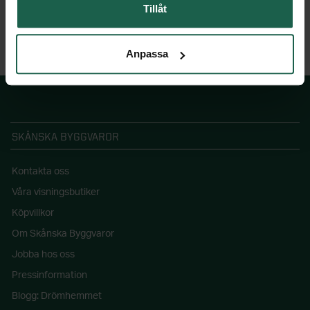
Tillåt
Anpassa
SKÅNSKA BYGGVAROR
Kontakta oss
Våra visningsbutiker
Köpvillkor
Om Skånska Byggvaror
Jobba hos oss
Pressinformation
Blogg: Drömhemmet