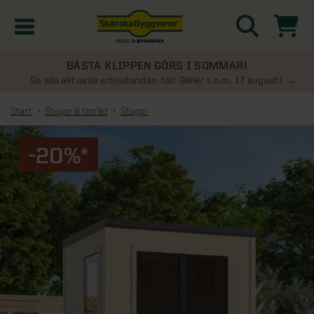
BÄSTA KLIPPEN GÖRS I SOMMAR!
Kampanjer
Se alla aktuella erbjudanden här. Gäller t.o.m. 17 augusti.
Start
Stugor & förråd
Stugor
Nyheter
-20%*
Kontakta oss
Uterum
KATEGORIER
Översikt - Kontakta oss
Växthus
KATEGORIER
Vanliga frågor & svar
Översikt - Uterum
Attefallshus
KATEGORIER
SE ÄVEN
Uterumspaket