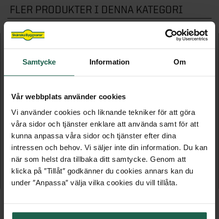
FLER PRODUKTER I DENNA KATEGORI
Samtycke
Information
Om
Vår webbplats använder cookies
Vi använder cookies och liknande tekniker för att göra
våra sidor och tjänster enklare att använda samt för att
kunna anpassa våra sidor och tjänster efter dina
ETTA 14,9 M²
UTSIKTEN 5 - SOMMAR 15 M²
intressen och behov. Vi säljer inte din information. Du kan
när som helst dra tillbaka ditt samtycke. Genom att
Stuga
Vibostugan
klicka på ″Tillåt″ godkänner du cookies annars kan du
59 995 kr
82 495 kr
under ″Anpassa″ välja vilka cookies du vill tillåta.