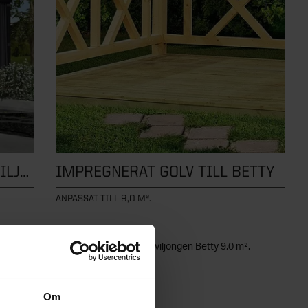
GARDINSET FÖR DALLAS PAVILJONG
IMPREGNERAT GOLV TILL BETTY
ANPASSAT TILL 9,0 M².
aviljong
Impregnerat golv till paviljongen Betty 9,0 m².
Om
PRIS