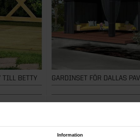
 TILL BETTY
 Betty 9,9 m².
Elegant och funktionellt gardinset till Dallas p
Information
PRIS FRÅN