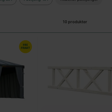
hingel, där det sistnämnda valet ger taket ett vackert mönster,
unna utnyttja paviljongen under kyligare dagar kan du installe
et levereras i byggsatser som du monterar ihop själv efter
10
produkter
 ladda ner på hemsidan.
ER FRÅN SKÅNSKA BYGGVAROR
aror och till vår hemsida med mängder av bilder och inspira
 pris och kvalitet är viktiga delar och ser till att du får dina 