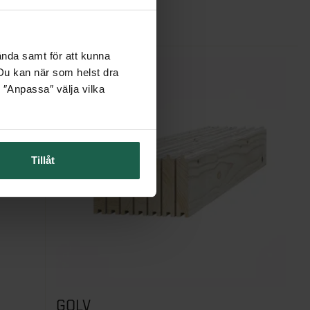
9 095 kr
ända samt för att kunna
. Du kan när som helst dra
 ″Anpassa″ välja vilka
Tillåt
GOLV