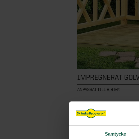
IMPREGNERAT GOLV
ANPASSAT TILL 9,9 M².
Impregnerat golv till paviljongen
Samtycke
PRIS