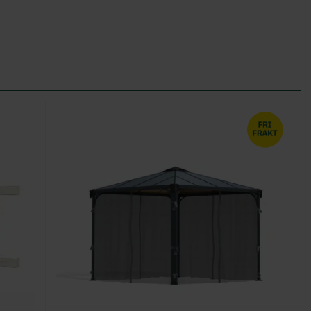
 i köpet
ra ett
tion för
varor