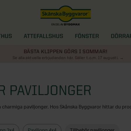
THUS
ATTEFALLSHUS
FÖNSTER
DÖRRA
SOLSKYDD
BÄSTA KLIPPEN GÖRS I SOMMAR!
Se alla aktuella erbjudanden här. Gäller t.o.m. 17 augusti.
R PAVILJONGER
LJONGEN MER PERSONLIG
ihop med ditt hus och som ökar paviljongens hållbarhet. Hos o
ong 3x4
Paviljong 4x4
Tillbehör paviljonger