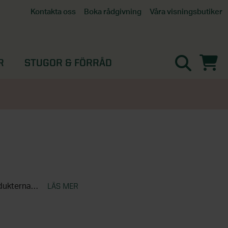
Våra visningsbutiker
Kontakta oss
Boka rådgivning
Alla butiker
Interaktiv visningsbutik
Göteborg
R
STUGOR & FÖRRÅD
Helsingborg
Stockholm, Tullinge
Örebro
LÄS MER
Här hittar du tillbehör till våra charmiga paviljonger. Hos Skånska Byggvaror hittar du produkterna som förgyller din trädgård och ger den ett härligt extrarum.
ss kan du