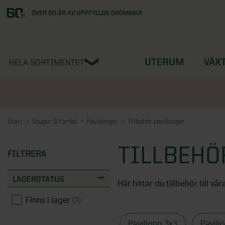
ÖVER 60 ÅR AV UPPFYLLDA DRÖMMAR
UTERUM
VÄX
HELA SORTIMENTET
Start
Stugor & förråd
Paviljonger
Tillbehör paviljonger
TILLBEHÖ
FILTRERA
LAGERSTATUS
Finns i lager
(1)
TILLVALEN GÖR PAVI
Välj tillval som passar fint 
Paviljong 3x3
Pavilj