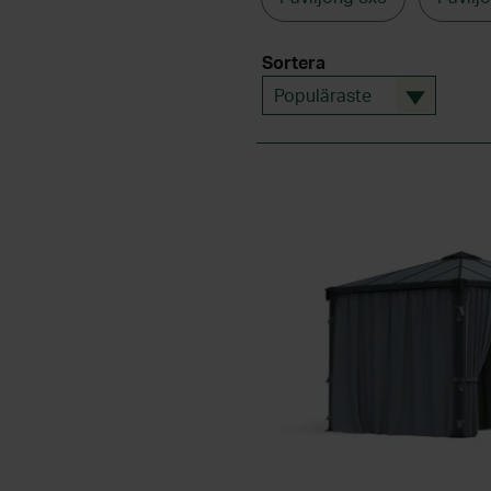
välja till takpapp eller taksc
ingår även takspik. För att k
Sortera
snyggt väggelement i glas. D
Populäraste
bruksanvisning som finns att
PRISVÄRDA PRODUKT
Välkommen till Skånska Byggv
dina byggprojekt. Vi tycker att
hemskickade fraktfritt.