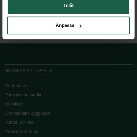
Tillåt
Anpassa
SKÅNSKA BYGGVAROR
Kontakta oss
Våra visningsbutiker
Köpvillkor
Om Skånska Byggvaror
Jobba hos oss
Pressinformation