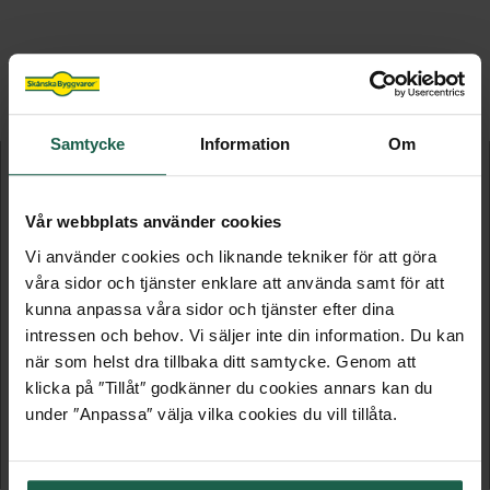
FLER PRODUKTER I DENNA KATEGORI
Samtycke
Information
Om
Vår webbplats använder cookies
Vi använder cookies och liknande tekniker för att göra
våra sidor och tjänster enklare att använda samt för att
kunna anpassa våra sidor och tjänster efter dina
intressen och behov. Vi säljer inte din information. Du kan
när som helst dra tillbaka ditt samtycke. Genom att
LJUSDAL 30 M²
STORVIK 23 M²
klicka på ″Tillåt″ godkänner du cookies annars kan du
under ″Anpassa″ välja vilka cookies du vill tillåta.
Attefallshus
Attefallshus
192 242 kr
116 336 kr