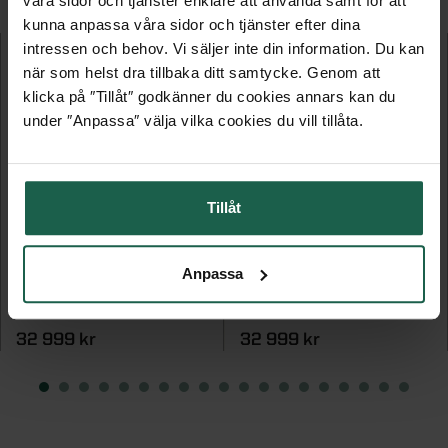
våra sidor och tjänster enklare att använda samt för att
kunna anpassa våra sidor och tjänster efter dina
intressen och behov. Vi säljer inte din information. Du kan
när som helst dra tillbaka ditt samtycke. Genom att
klicka på ″Tillåt″ godkänner du cookies annars kan du
under ″Anpassa″ välja vilka cookies du vill tillåta.
Tillåt
DIAMANT 201
DIAMANT 401
Anpassa
Terrassmarkis helkassett
Terrassmarkis helkassett
32 999 kr
32 999 kr