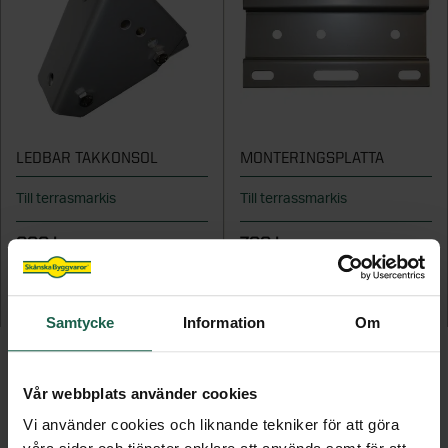
LEDBAR TAKKONSOL
MONTERINGSPLATTA
Till terrasmarkis
Till terrassmarkis
699 kr
799 kr
LÄGG TILL
LÄGG TILL
Samtycke
Information
Om
Vår webbplats använder cookies
Vi använder cookies och liknande tekniker för att göra
FLER PRODUKTER I DENNA KATEGORI