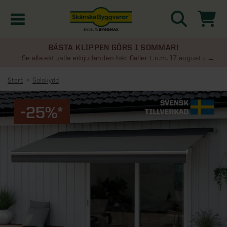
BÄSTA KLIPPEN GÖRS I SOMMAR!
Kampanjer
Se alla aktuella erbjudanden här. Gäller t.o.m. 17 augusti.
Start
Solskydd
Nyheter
-25%*
Kontakta oss
Uterum
KATEGORIER
Översikt - Kontakta oss
Växthus
KATEGORIER
Vanliga frågor & svar
Översikt - Uterum
Attefallshus
KATEGORIER
SE ÄVEN
Uterumspaket