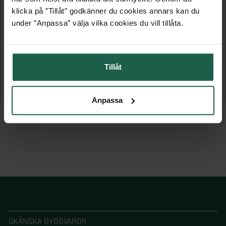
klicka på ″Tillåt″ godkänner du cookies annars kan du
under ″Anpassa″ välja vilka cookies du vill tillåta.
DIAMANT 201
DIAMANT 401
Tillåt
Terrassmarkis helkassett
Terrassmarkis helkassett
32 999 kr
32 999 kr
Anpassa
SKÅNSKA BYGGVAROR