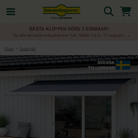
BÄSTA KLIPPEN GÖRS I SOMMAR!
Kampanjer
Se alla aktuella erbjudanden här. Gäller t.o.m. 17 augusti.
Start
Solskydd
Nyheter
Kontakta oss
Uterum
KATEGORIER
Översikt - Kontakta oss
Växthus
KATEGORIER
Vanliga frågor & svar
Översikt - Uterum
Attefallshus
KATEGORIER
SE ÄVEN
Uterumspaket