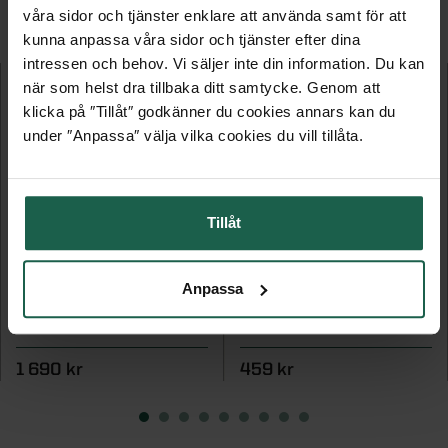
FLER PRODUKTER I DENNA KATEGORI
våra sidor och tjänster enklare att använda samt för att
kunna anpassa våra sidor och tjänster efter dina
intressen och behov. Vi säljer inte din information. Du kan
när som helst dra tillbaka ditt samtycke. Genom att
klicka på ″Tillåt″ godkänner du cookies annars kan du
under ″Anpassa″ välja vilka cookies du vill tillåta.
Tillåt
YALE SMART OPENER
TRÅDLÖS ÖPPNARE
Anpassa
För garage och grindar
Till Motor Modern
1 690 kr
459 kr