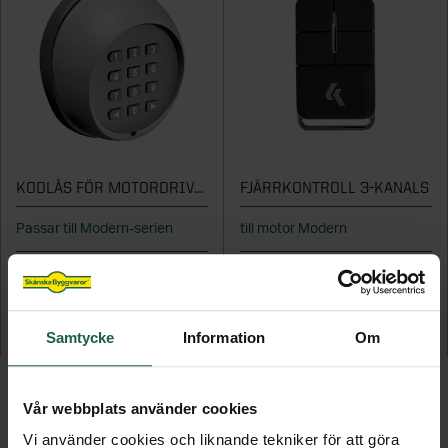
KODLÅS FÖR MOTORDRIVEN PORT
FJÄRRKONTROLL 3-KANALS
Passar till Modern-serien
till motor Modern
899 kr
299 kr
Samtycke
Information
Om
LÄGG TILL
LÄGG TILL
Vår webbplats använder cookies
Vi använder cookies och liknande tekniker för att göra