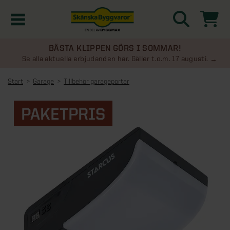
BÄSTA KLIPPEN GÖRS I SOMMAR!
Kampanjer
Se alla aktuella erbjudanden här. Gäller t.o.m. 17 augusti.
Start
Garage
Tillbehör garageportar
Nyheter
PAKETPRIS
Kontakta oss
Uterum
KATEGORIER
Översikt - Kontakta oss
Växthus
KATEGORIER
Vanliga frågor & svar
Översikt - Uterum
Attefallshus
KATEGORIER
SE ÄVEN
Uterumspaket