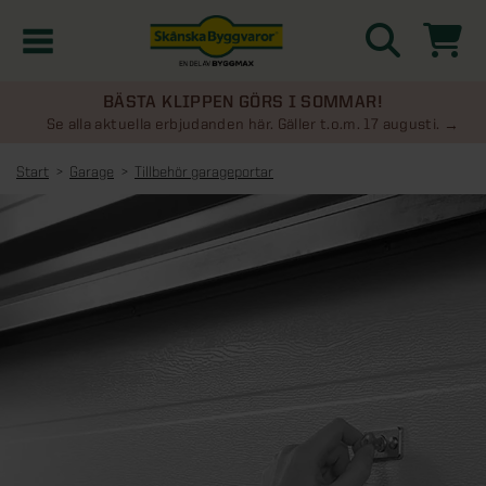
BÄSTA KLIPPEN GÖRS I SOMMAR!
Kampanjer
Se alla aktuella erbjudanden här. Gäller t.o.m. 17 augusti.
Start
Garage
Tillbehör garageportar
Nyheter
Kontakta oss
Uterum
KATEGORIER
Översikt - Kontakta oss
Växthus
KATEGORIER
Vanliga frågor & svar
Översikt - Uterum
Attefallshus
KATEGORIER
SE ÄVEN
Uterumspaket