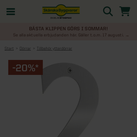
BÄSTA KLIPPEN GÖRS I SOMMAR!
Kampanjer
Se alla aktuella erbjudanden här. Gäller t.o.m. 17 augusti.
Start
Dörrar
Tillbehör ytterdörrar
Nyheter
-20%*
Kontakta oss
Uterum
KATEGORIER
Översikt - Kontakta oss
Växthus
KATEGORIER
Vanliga frågor & svar
Översikt - Uterum
Attefallshus
KATEGORIER
SE ÄVEN
Uterumspaket