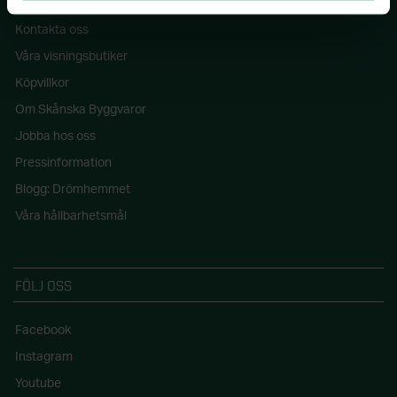
Kontakta oss
Våra visningsbutiker
Köpvillkor
Om Skånska Byggvaror
Jobba hos oss
Pressinformation
Blogg: Drömhemmet
Våra hållbarhetsmål
FÖLJ OSS
Facebook
Instagram
Youtube