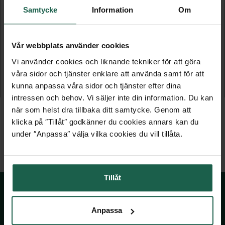
Samtycke
Information
Om
Vår webbplats använder cookies
HUSNUMMER 0
HUSNUMMER 1
Vi använder cookies och liknande tekniker för att göra
Rostfritt stål
Rostfritt stål
våra sidor och tjänster enklare att använda samt för att
kunna anpassa våra sidor och tjänster efter dina
189 kr
189 kr
intressen och behov. Vi säljer inte din information. Du kan
när som helst dra tillbaka ditt samtycke. Genom att
klicka på ″Tillåt″ godkänner du cookies annars kan du
under ″Anpassa″ välja vilka cookies du vill tillåta.
Tillåt
Anpassa
SKÅNSKA BYGGVAROR