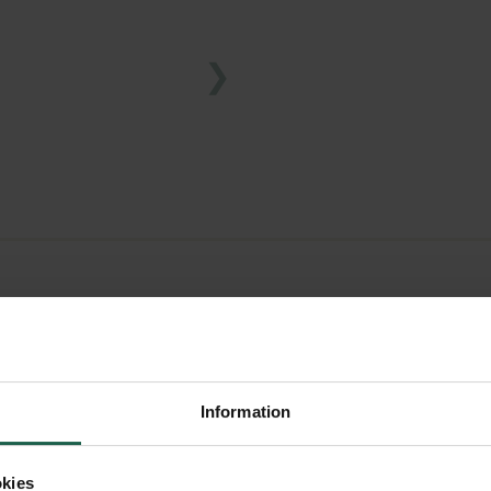
LREN DESIGN
dbokstaven är av rostfritt
Information
ch vind och håller sig fin
kies