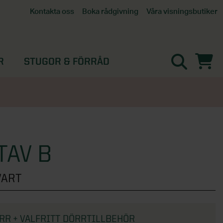
Våra visningsbutiker
Kontakta oss
Boka rådgivning
Alla butiker
Interaktiv visningsbutik
Göteborg
R
STUGOR & FÖRRÅD
Helsingborg
Stockholm, Tullinge
Örebro
AV B
VART
R + VALFRITT DÖRRTILLBEHÖR