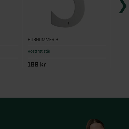
HUSNUMMER 3
HUSNU
Rostfritt stål
Rostfrit
189 kr
189 