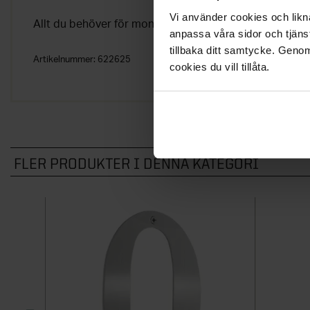
Vi använder cookies och likna
Allt du behöver för monteringen ingår; skruvar, distan
anpassa våra sidor och tjänst
tillbaka ditt samtycke. Genom
Artikelnummer:
622625
cookies du vill tillåta.
FLER PRODUKTER I DENNA KATEGORI