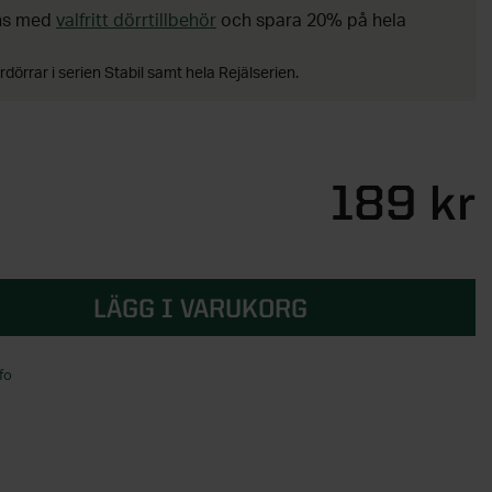
ans med
valfritt dörrtillbehör
och spara 20% på hela
rdörrar i serien Stabil samt hela Rejälserien.
189 kr
LÄGG I VARUKORG
fo