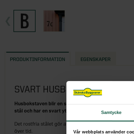
PRODUKTINFORMATION
EGENSKAPER
SVART HUSBOKSTAV B I STI
Husbokstaven blir en snygg detalj på din fasad. Fasa
stål och har en svart yta.
Samtycke
Det rostfria stålet gör att bokstaven står emot väder o
över tid.
Vår webbplats använder coo