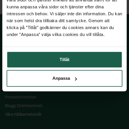
kunna anpassa våra sidor och tjänster efter dina
intressen och behov. Vi säljer inte din information. Du kan
när som helst dra tillbaka ditt samtycke. Genom att
klicka på ″Tillåt″ godkänner du cookies annars kan du
under ″Anpassa″ välja vilka cookies du vill tillåta.
SKÅNSKA BYGGVAROR
Kontakta oss
Tillåt
Våra visningsbutiker
Köpvillkor
Anpassa
Om Skånska Byggvaror
Jobba hos oss
Pressinformation
Blogg: Drömhemmet
Våra hållbarhetsmål