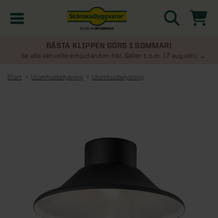
BÄSTA KLIPPEN GÖRS I SOMMAR!
Kampanjer
Se alla aktuella erbjudanden här. Gäller t.o.m. 17 augusti.
Start
Utomhusbelysning
Utomhusbelysning
Nyheter
Kontakta oss
Uterum
KATEGORIER
Översikt - Kontakta oss
Växthus
KATEGORIER
Vanliga frågor & svar
Översikt - Uterum
Attefallshus
KATEGORIER
SE ÄVEN
Uterumspaket