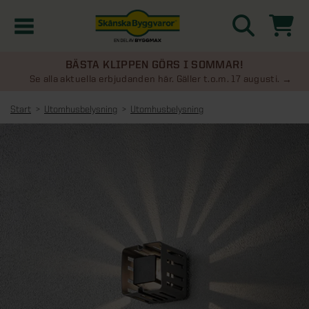
BÄSTA KLIPPEN GÖRS I SOMMAR!
Kampanjer
Se alla aktuella erbjudanden här. Gäller t.o.m. 17 augusti.
Start
Utomhusbelysning
Utomhusbelysning
Nyheter
Kontakta oss
Uterum
KATEGORIER
Översikt - Kontakta oss
Växthus
KATEGORIER
Vanliga frågor & svar
Översikt - Uterum
Attefallshus
KATEGORIER
SE ÄVEN
Uterumspaket