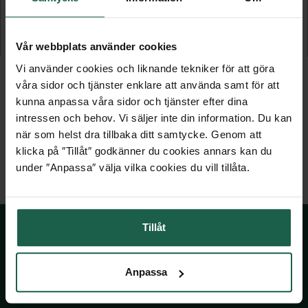
Vägglykta
Vägglykta
Vår webbplats använder cookies
1 429 kr
2 379 kr
Vi använder cookies och liknande tekniker för att göra
våra sidor och tjänster enklare att använda samt för att
kunna anpassa våra sidor och tjänster efter dina
intressen och behov. Vi säljer inte din information. Du kan
när som helst dra tillbaka ditt samtycke. Genom att
klicka på ″Tillåt″ godkänner du cookies annars kan du
under ″Anpassa″ välja vilka cookies du vill tillåta.
Tillåt
SKÅNSKA BYGGVAROR
Anpassa
Kontakta oss