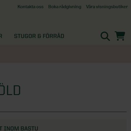
Våra visningsbutiker
Kontakta oss
Boka rådgivning
Alla butiker
Interaktiv visningsbutik
Göteborg
R
STUGOR & FÖRRÅD
Helsingborg
Stockholm, Tullinge
Örebro
ÖLD
T INOM BASTU