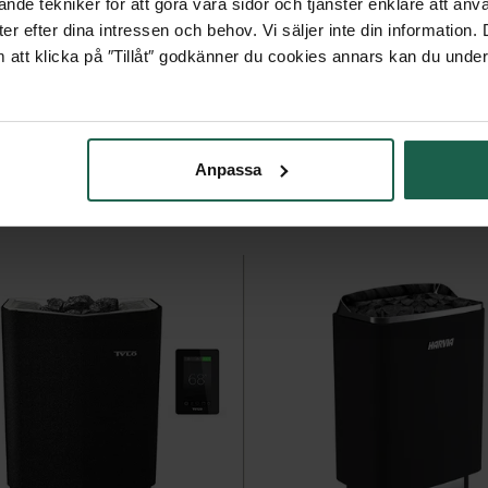
nde tekniker för att göra våra sidor och tjänster enklare att anv
er efter dina intressen och behov. Vi säljer inte din information
 att klicka på ″Tillåt″ godkänner du cookies annars kan du under
Anpassa