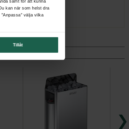
ända samt för att kunna
. Du kan när som helst dra
 ″Anpassa″ välja vilka
Tillåt