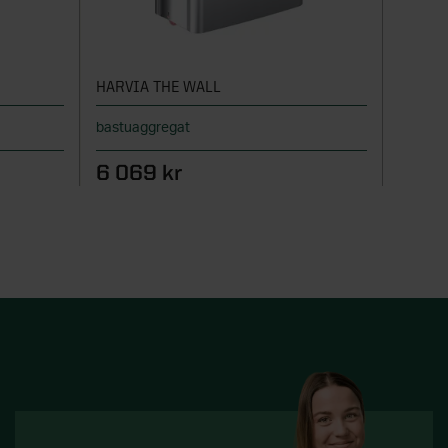
HARVIA THE WALL
NARVI
bastuaggregat
Bastua
6 069 kr
5 71