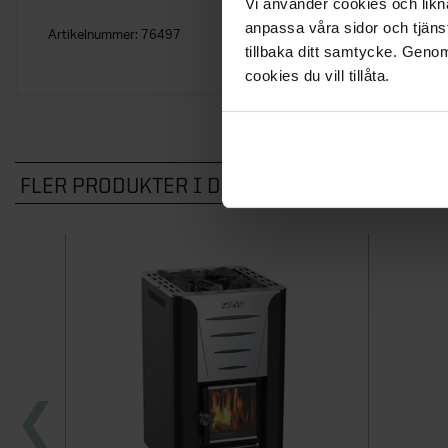
Vi använder cookies och likna
anpassa våra sidor och tjänst
Artikelnummer:
76497
tillbaka ditt samtycke. Genom
cookies du vill tillåta.
FLER PRODUKTER I DENNA KATEGORI