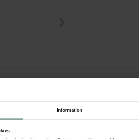
r som skydd för intilliggande
ch sköld. Värmeskyddet kan
Information
darna.
 med rostfria stålband och
kies
t även på befintliga rökrör.