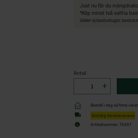
Just nu får du mängdrabat
*Köp minst två valfria bas
Gäller ej bastustugor, bastutun
Antal
Beställ i dag så finns varan
Smidig hemleverans
Artikelnummer: 76497