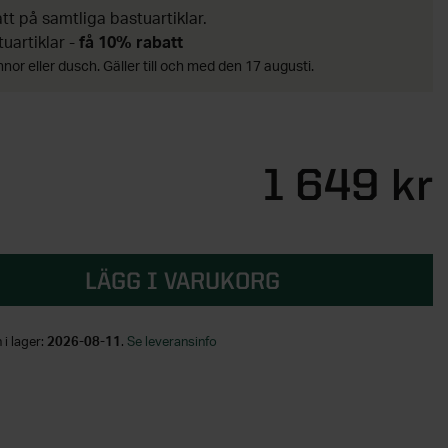
t på samtliga bastuartiklar.
tuartiklar -
få 10% rabatt
nor eller dusch. Gäller till och med den 17 augusti.
1 649 kr
LÄGG I VARUKORG
 i lager:
2026-08-11
.
Se leveransinfo