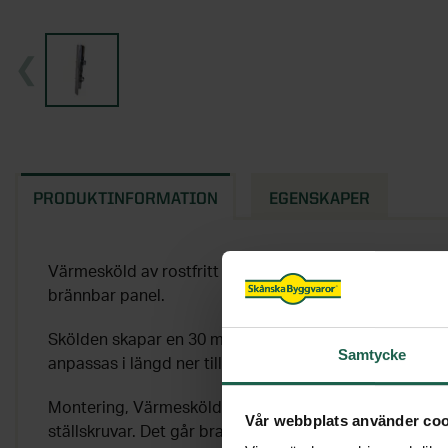
PRODUKTINFORMATION
EGENSKAPER
Värmesköld av rostfritt stål avsett att fästas på rökrö
brännbar panel.
Skölden skapar en 30 mm luftdistans mellan rökrör o
Samtycke
anpassas i längd ner till 350 mm genom att kapas i än
Montering, Värmeskölden monteras enkelt på rökröret
Vår webbplats använder coo
ställskruvar. Det går bra att eftermontera värmeskydde