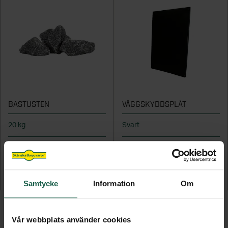
BASTUSTEN
VÄGGSKYDDSPLÅT
20 kg
Svart
229 kr
1 309 kr
LÄGG TILL
LÄGG TILL
Samtycke
Information
Om
Vår webbplats använder cookies