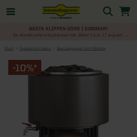
BÄSTA KLIPPEN GÖRS I SOMMAR!
Kampanjer
Se alla aktuella erbjudanden här. Gäller t.o.m. 17 augusti.
Start
Spabad och bastu
Bastuaggregat och tillbehör
Nyheter
-10%*
Kontakta oss
Uterum
KATEGORIER
Översikt - Kontakta oss
Växthus
KATEGORIER
Vanliga frågor & svar
Översikt - Uterum
Attefallshus
KATEGORIER
SE ÄVEN
Uterumspaket