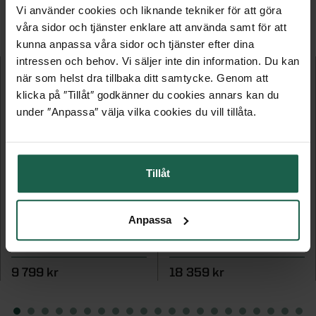
Vi använder cookies och liknande tekniker för att göra
FLER PRODUKTER I DENNA KATEGORI
våra sidor och tjänster enklare att använda samt för att
kunna anpassa våra sidor och tjänster efter dina
intressen och behov. Vi säljer inte din information. Du kan
när som helst dra tillbaka ditt samtycke. Genom att
klicka på ″Tillåt″ godkänner du cookies annars kan du
under ″Anpassa″ välja vilka cookies du vill tillåta.
Tillåt
HARVIA PRO 20
TYLÖ SENSE ELITE 6
Anpassa
Vedeldat bastuaggregat
Bastuaggregat
9 799 kr
18 359 kr