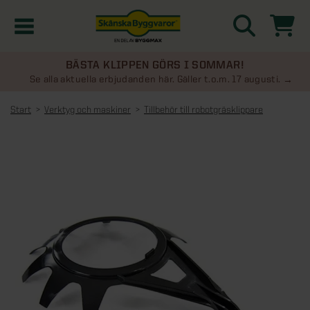
BÄSTA KLIPPEN GÖRS I SOMMAR!
Kampanjer
Se alla aktuella erbjudanden här. Gäller t.o.m. 17 augusti.
Start
Verktyg och maskiner
Tillbehör till robotgräsklippare
Nyheter
Kontakta oss
Uterum
KATEGORIER
Översikt - Kontakta oss
Växthus
KATEGORIER
Vanliga frågor & svar
Översikt - Uterum
Attefallshus
KATEGORIER
SE ÄVEN
Uterumspaket