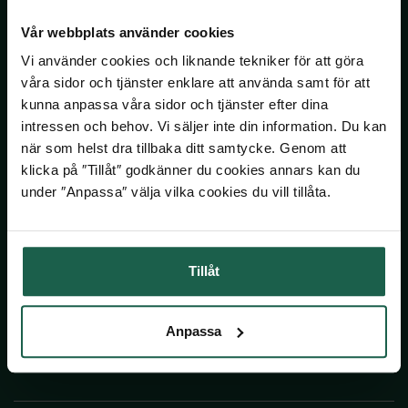
Om Skånska Byggvaror
STÖD & INSPIRATION
STÖD & INSPIRATION
Hönshus
Grundmodul
Inspiration och tips för ditt uterumsprojekt
Garageportar
Plisségardiner
VARUMÄRKEN
Vår webbplats använder cookies
Staket
Kaminer
Innerdörrar
Jobba hos oss
Om våra spa och bastu
Förvaring för förråd och garage
Vi använder cookies och liknande tekniker för att göra
Video: allt om uterum med vår
Om våra markiser
Pressinformation
Grillar
STÖD & INSPIRATION
Noro
Badrum
STÖD & INSPIRATION
uterumsexpert
STÖD & INSPIRATION
våra sidor och tjänster enklare att använda samt för att
Inspirerande bilder, artiklar och tips på
Blogg: Drömhemmet
kunna anpassa våra sidor och tjänster efter dina
Utekök
STÖD & INSPIRATION
Garderober
Drömhemmet
Om våra stugor och förråd
Programserie: Drömmen om uterummet
Om våra ytterdörrar
Våra hållbarhetsmål
Inspiration, tips & fönsterguider
intressen och behov. Vi säljer inte din information. Du kan
SE ÄVEN
Utemiljö
när som helst dra tillbaka ditt samtycke. Genom att
Inspirerande bilder, artiklar och tips på
Om våra garage
Inspiration & tips inför ditt dörrbyte
Ta hjälp av hemfixarna
klicka på ″Tillåt″ godkänner du cookies annars kan du
Spabadkar
Drömhemmet
Konstgräs
under ″Anpassa″ välja vilka cookies du vill tillåta.
FÖLJ OSS
Ta hjälp av hemmafixarna
Basturum
SE ÄVEN
Facebook
STÖD & INSPIRATION
Instagram
Tillåt
Pergola
Youtube
Om våra badrum
Attefallshus
LinkedIn
Anpassa
Utomhusbelysning
Pinterest
Lekstugor