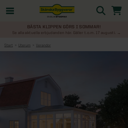
BÄSTA KLIPPEN GÖRS I SOMMAR!
Kampanjer
Se alla aktuella erbjudanden här. Gäller t.o.m. 17 augusti.
Start
Uterum
Verandor
Nyheter
Kontakta oss
Uterum
KATEGORIER
Översikt - Kontakta oss
Växthus
KATEGORIER
Vanliga frågor & svar
Översikt - Uterum
Attefallshus
KATEGORIER
SE ÄVEN
Uterumspaket