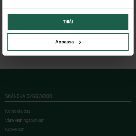
Fasadmonterad med valmat tak
149 995 kr
Tillåt
Anpassa
SKÅNSKA BYGGVAROR
Kontakta oss
Våra visningsbutiker
Köpvillkor