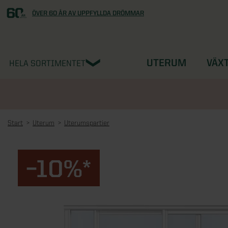
ÖVER 60 ÅR AV UPPFYLLDA DRÖMMAR
UTERUM
VÄX
HELA SORTIMENTET
Start
Uterum
Uterumspartier
–10%*