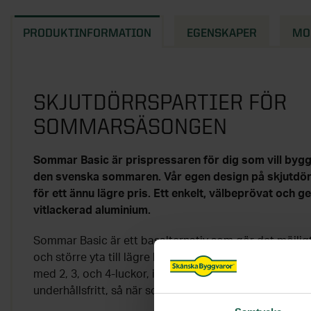
PRODUKTINFORMATION
EGENSKAPER
MO
SKJUTDÖRRSPARTIER FÖR
SOMMARSÄSONGEN
Sommar Basic är prispressaren för dig som vill bygg
den svenska sommaren. Vår egen design på skjutdörrs
för ett ännu lägre pris. Ett enkelt, välbeprövat och 
vitlackerad aluminium.
Sommar Basic är ett basalternativ som gör det möjlig
och större yta till lägre kostnad. Utan att tumma på k
med 2, 3, och 4-luckor, i bredder från 150 - 410 cm i kul
underhållsfritt, så när som på vanlig rengöring och fö