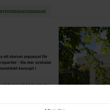
NTERINGSANVISNINGAR
a ett uterum anpassat för
partier - lite mer avskalat
genomtänkt koncept i
t att bygga på både mindre
valiteten. Sommar Basic finns
ören vit. Helt
nsterputsning.