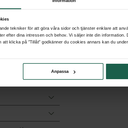
Information
evereras denna modell utan
kies
nde tekniker för att göra våra sidor och tjänster enklare att anv
er efter dina intressen och behov. Vi säljer inte din information
 att klicka på ″Tillåt″ godkänner du cookies annars kan du under
nster och fasta partier från
Anpassa
u låsning rekommenderar vi
 i fler kulörer.