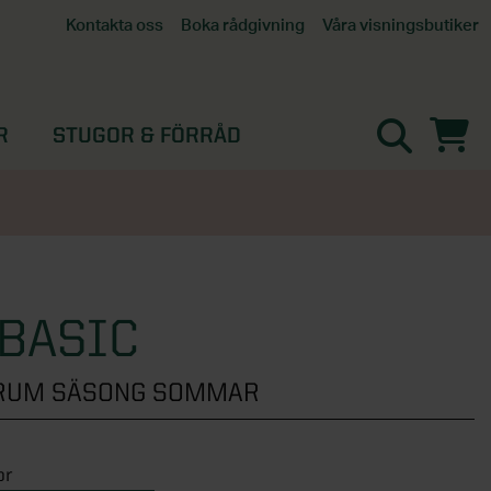
Våra visningsbutiker
Kontakta oss
Boka rådgivning
Alla butiker
Interaktiv visningsbutik
Göteborg
R
STUGOR & FÖRRÅD
Helsingborg
Stockholm, Tullinge
Örebro
BASIC
ERUM SÄSONG SOMMAR
or