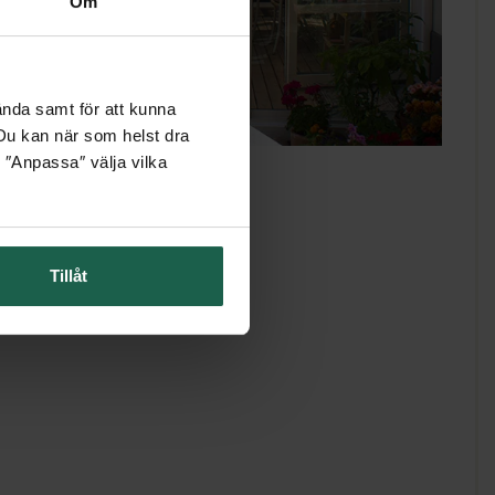
Om
ända samt för att kunna
. Du kan när som helst dra
 ″Anpassa″ välja vilka
Tillåt