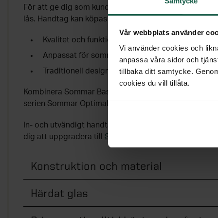
Samtycke
För att ge dig som kund ett så bra pris som möjligt l
lås. Handtag kan köpas till separat.
Vår webbplats använder coo
Kvalitet och funktion till riktigt bra pris
Vi använder cookies och likna
Anpassat för sommarsäsongen
anpassa våra sidor och tjänst
tillbaka ditt samtycke. Genom
Traditionell design med vita aluminiumprofiler
cookies du vill tillåta.
Kombinera Sommar Basic skjutpartier med skjutbara fö
serien Sommar Optimal som matchar i utseende.
In- och utvändigt handtag finns som tillval. Önskar d
dig att uppgradera till
Sommar Optimal
som också finns
Konstruktion och material
Härdat glas