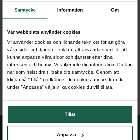
Samtycke
Information
Om
Vår webbplats använder cookies
POPULÄR - KOMPLETT DUBBELGRIND
POPULÄR - STÅLSTAKET
Vi använder cookies och liknande tekniker för att göra
våra sidor och tjänster enklare att använda samt för att
360x90/120 cm
Antracitgrå 180×90 cm
kunna anpassa våra sidor och tjänster efter dina
6 379 kr
1 759 kr
intressen och behov. Vi säljer inte din information. Du kan
när som helst dra tillbaka ditt samtycke. Genom att
klicka på ″Tillåt″ godkänner du cookies annars kan du
under ″Anpassa″ välja vilka cookies du vill tillåta.
Tillåt
Anpassa