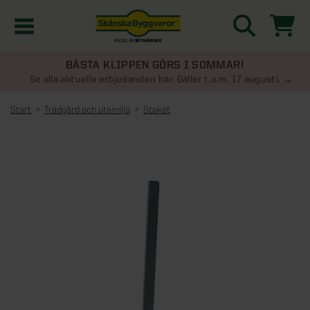
BÄSTA KLIPPEN GÖRS I SOMMAR!
Kampanjer
Se alla aktuella erbjudanden här. Gäller t.o.m. 17 augusti.
Start
Trädgård och utemiljö
Staket
Nyheter
Kontakta oss
Uterum
KATEGORIER
Översikt - Kontakta oss
Växthus
KATEGORIER
Vanliga frågor & svar
Översikt - Uterum
Attefallshus
KATEGORIER
SE ÄVEN
Uterumspaket