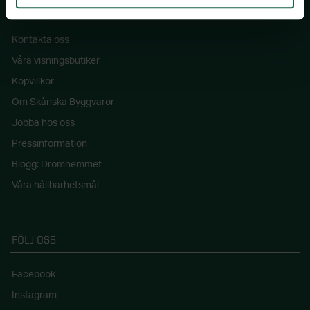
SKÅNSKA BYGGVAROR
Kontakta oss
Våra visningsbutiker
Köpvillkor
Om Skånska Byggvaror
Jobba hos oss
Pressinformation
Blogg: Drömhemmet
Våra hållbarhetsmål
FÖLJ OSS
Facebook
Instagram