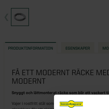
PRODUKTINFORMATION
EGENSKAPER
MO
FÅ ETT MODERNT RÄCKE ME
MODERNT
Snyggt och lättmonterat räcke som blir ett vackert til
Vajer i rostfritt stål som går att kombinera med stolp