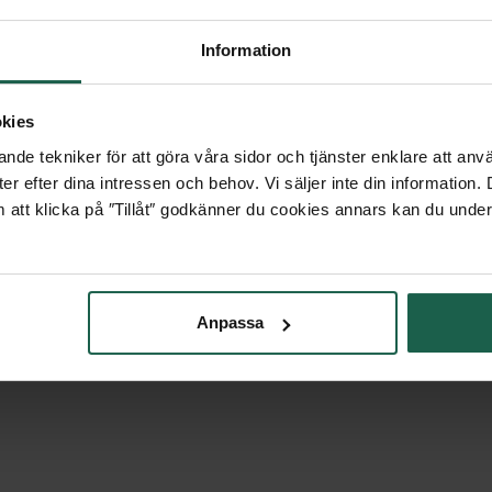
n. Passar dig som vill ha en
t välja om du vill sätta
Information
jligheter.
kies
nde tekniker för att göra våra sidor och tjänster enklare att anv
er efter dina intressen och behov. Vi säljer inte din information
 att klicka på ″Tillåt″ godkänner du cookies annars kan du under
r serien Modernt för att
tar du i
Anpassa