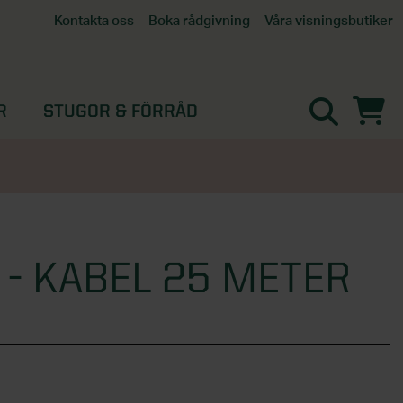
Våra visningsbutiker
Kontakta oss
Boka rådgivning
Alla butiker
Interaktiv visningsbutik
Göteborg
R
STUGOR & FÖRRÅD
Helsingborg
Stockholm, Tullinge
Örebro
- KABEL 25 METER