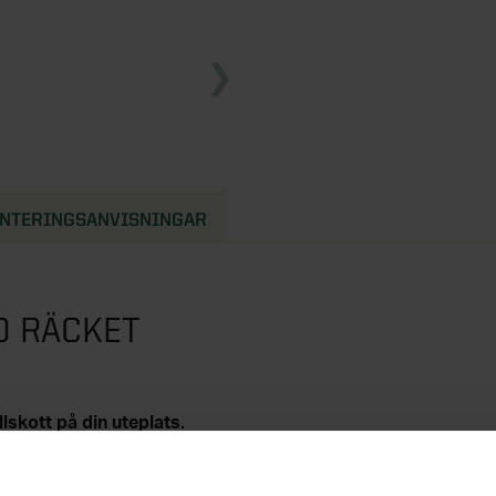
NTERINGSANVISNINGAR
D RÄCKET
lskott på din uteplats.
ar och som komplement till