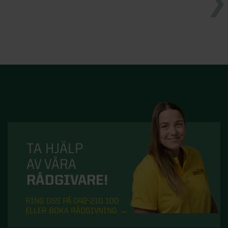
TA HJÄLP
AV VÅRA
RÅDGIVARE!
RING OSS PÅ 042-210 100
ELLER BOKA RÅDGIVNING