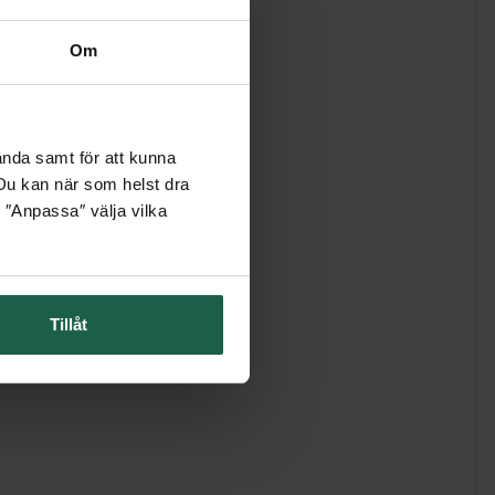
Om
ända samt för att kunna
. Du kan när som helst dra
 ″Anpassa″ välja vilka
Tillåt