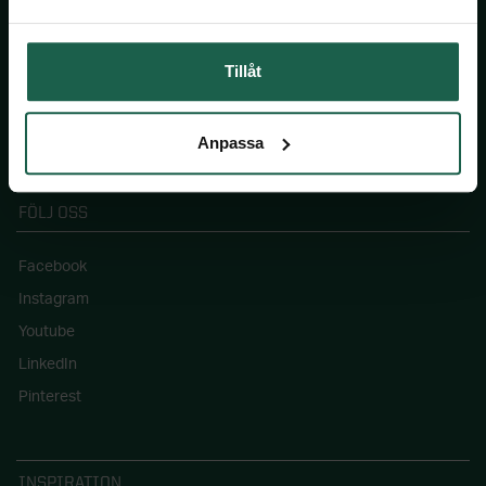
Jobba hos oss
Pressinformation
Tillåt
Blogg: Drömhemmet
Våra hållbarhetsmål
Anpassa
FÖLJ OSS
Facebook
Instagram
Youtube
LinkedIn
Pinterest
INSPIRATION