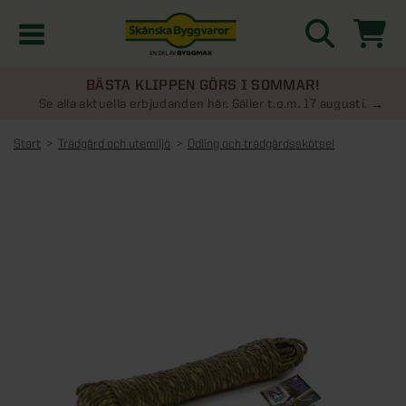
BÄSTA KLIPPEN GÖRS I SOMMAR!
Kampanjer
Se alla aktuella erbjudanden här. Gäller t.o.m. 17 augusti.
Start
Trädgård och utemiljö
Odling och trädgårdsskötsel
Nyheter
Kontakta oss
Uterum
KATEGORIER
Översikt - Kontakta oss
Växthus
KATEGORIER
Vanliga frågor & svar
Översikt - Uterum
Attefallshus
KATEGORIER
SE ÄVEN
Uterumspaket