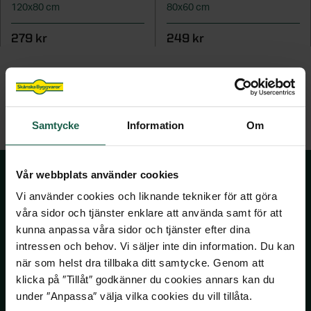
120x80 cm
80x60 cm
STÖD & INSPIRATION
STÖD & INSPIRATION
Hönshus
Grundmodul
Inspiration och tips för ditt uterumsprojekt
Garageportar
Plisségardiner
VARUMÄRKEN
Staket
Kaminer
Innerdörrar
279 kr
249 kr
Om våra spa och bastu
Förvaring för förråd och garage
Video: allt om uterum med vår
Om våra markiser
Grillar
STÖD & INSPIRATION
Noro
Badrum
STÖD & INSPIRATION
uterumsexpert
STÖD & INSPIRATION
Inspirerande bilder, artiklar och tips på
Utekök
STÖD & INSPIRATION
Garderober
Drömhemmet
Om våra stugor och förråd
Programserie: Drömmen om uterummet
Om våra ytterdörrar
Inspiration, tips & fönsterguider
SE ÄVEN
Utemiljö
Inspirerande bilder, artiklar och tips på
Om våra garage
Inspiration & tips inför ditt dörrbyte
Ta hjälp av hemfixarna
Samtycke
Information
Om
Spabadkar
Drömhemmet
Konstgräs
Ta hjälp av hemmafixarna
Basturum
Vår webbplats använder cookies
SE ÄVEN
Vi använder cookies och liknande tekniker för att göra
STÖD & INSPIRATION
Pergola
SKÅNSKA BYGGVAROR
våra sidor och tjänster enklare att använda samt för att
kunna anpassa våra sidor och tjänster efter dina
Om våra badrum
Attefallshus
intressen och behov. Vi säljer inte din information. Du kan
Kontakta oss
när som helst dra tillbaka ditt samtycke. Genom att
Utomhusbelysning
Våra visningsbutiker
klicka på ″Tillåt″ godkänner du cookies annars kan du
Köpvillkor
Lekstugor
under ″Anpassa″ välja vilka cookies du vill tillåta.
Om Skånska Byggvaror