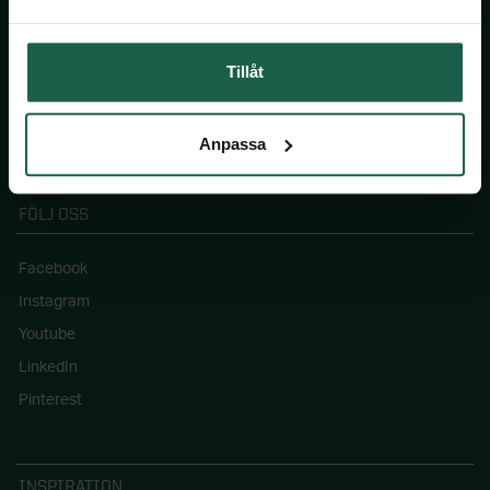
Jobba hos oss
Pressinformation
Tillåt
Blogg: Drömhemmet
Våra hållbarhetsmål
Anpassa
FÖLJ OSS
Facebook
Instagram
Youtube
LinkedIn
Pinterest
INSPIRATION