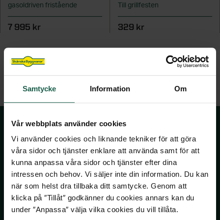
gasoldriven fristående
Till grillfesten
STÖD & INSPIRATION
STÖD & INSPIRATION
Hönshus
Grundmodul
Inspiration och tips för ditt uterumsprojekt
Garageportar
Plisségardiner
VARUMÄRKEN
Staket
Kaminer
Innerdörrar
7 995 kr
329 kr
Om våra spa och bastu
Förvaring för förråd och garage
Video: allt om uterum med vår
Om våra markiser
Grillar
STÖD & INSPIRATION
Noro
Badrum
STÖD & INSPIRATION
uterumsexpert
STÖD & INSPIRATION
Inspirerande bilder, artiklar och tips på
Utekök
STÖD & INSPIRATION
Garderober
Drömhemmet
Om våra stugor och förråd
Programserie: Drömmen om uterummet
Om våra ytterdörrar
Inspiration, tips & fönsterguider
SE ÄVEN
Utemiljö
Inspirerande bilder, artiklar och tips på
Om våra garage
Inspiration & tips inför ditt dörrbyte
Ta hjälp av hemfixarna
Samtycke
Information
Om
Spabadkar
Drömhemmet
Konstgräs
Ta hjälp av hemmafixarna
Basturum
Vår webbplats använder cookies
SE ÄVEN
Vi använder cookies och liknande tekniker för att göra
STÖD & INSPIRATION
Pergola
SKÅNSKA BYGGVAROR
våra sidor och tjänster enklare att använda samt för att
kunna anpassa våra sidor och tjänster efter dina
Om våra badrum
Attefallshus
intressen och behov. Vi säljer inte din information. Du kan
Kontakta oss
när som helst dra tillbaka ditt samtycke. Genom att
Utomhusbelysning
Våra visningsbutiker
klicka på ″Tillåt″ godkänner du cookies annars kan du
Köpvillkor
Lekstugor
under ″Anpassa″ välja vilka cookies du vill tillåta.
Om Skånska Byggvaror