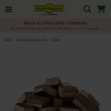
BÄSTA KLIPPEN GÖRS I SOMMAR!
Kampanjer
Se alla aktuella erbjudanden här. Gäller t.o.m. 17 augusti.
Start
Trädgård och utemiljö
Grillar
Nyheter
Kontakta oss
Uterum
KATEGORIER
Översikt - Kontakta oss
Växthus
KATEGORIER
Vanliga frågor & svar
Översikt - Uterum
Attefallshus
KATEGORIER
SE ÄVEN
Uterumspaket