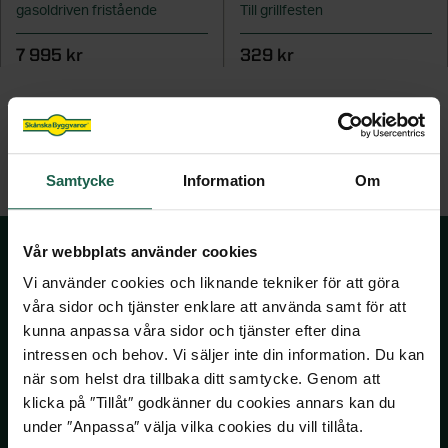
gasoldriven fristående
Till grillfesten
STÖD & INSPIRATION
STÖD & INSPIRATION
Hönshus
Grundmodul
Inspiration och tips för ditt uterumsprojekt
Garageportar
Plisségardiner
VARUMÄRKEN
Staket
Kaminer
Innerdörrar
7 995 kr
329 kr
Om våra spa och bastu
Förvaring för förråd och garage
Video: allt om uterum med vår
Om våra markiser
Grillar
STÖD & INSPIRATION
Noro
Badrum
STÖD & INSPIRATION
uterumsexpert
STÖD & INSPIRATION
Inspirerande bilder, artiklar och tips på
Utekök
STÖD & INSPIRATION
Garderober
Drömhemmet
Om våra stugor och förråd
Programserie: Drömmen om uterummet
Om våra ytterdörrar
Inspiration, tips & fönsterguider
SE ÄVEN
Utemiljö
Inspirerande bilder, artiklar och tips på
Om våra garage
Inspiration & tips inför ditt dörrbyte
Ta hjälp av hemfixarna
Samtycke
Information
Om
Spabadkar
Drömhemmet
Konstgräs
Ta hjälp av hemmafixarna
Basturum
Vår webbplats använder cookies
SE ÄVEN
Vi använder cookies och liknande tekniker för att göra
STÖD & INSPIRATION
Pergola
SKÅNSKA BYGGVAROR
våra sidor och tjänster enklare att använda samt för att
kunna anpassa våra sidor och tjänster efter dina
Om våra badrum
Attefallshus
intressen och behov. Vi säljer inte din information. Du kan
Kontakta oss
när som helst dra tillbaka ditt samtycke. Genom att
Utomhusbelysning
Våra visningsbutiker
klicka på ″Tillåt″ godkänner du cookies annars kan du
Köpvillkor
Lekstugor
under ″Anpassa″ välja vilka cookies du vill tillåta.
Om Skånska Byggvaror