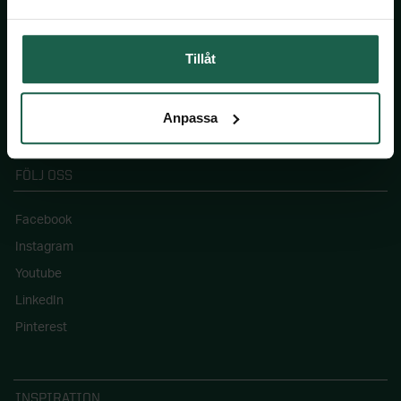
Jobba hos oss
Pressinformation
Tillåt
Blogg: Drömhemmet
Våra hållbarhetsmål
Anpassa
FÖLJ OSS
Facebook
Instagram
Youtube
LinkedIn
Pinterest
INSPIRATION