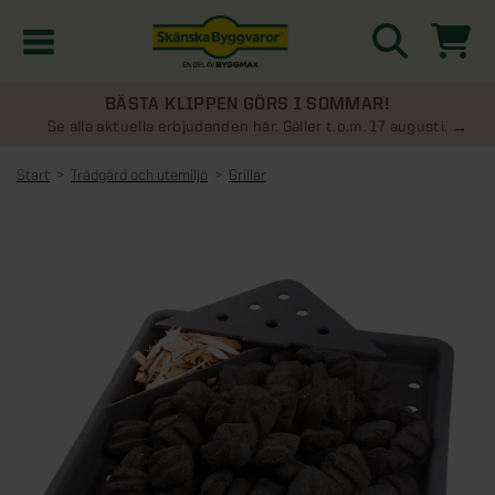
BÄSTA KLIPPEN GÖRS I SOMMAR!
Kampanjer
Se alla aktuella erbjudanden här. Gäller t.o.m. 17 augusti.
Start
Trädgård och utemiljö
Grillar
Nyheter
Kontakta oss
Uterum
KATEGORIER
Översikt - Kontakta oss
Växthus
KATEGORIER
Vanliga frågor & svar
Översikt - Uterum
Attefallshus
KATEGORIER
SE ÄVEN
Uterumspaket