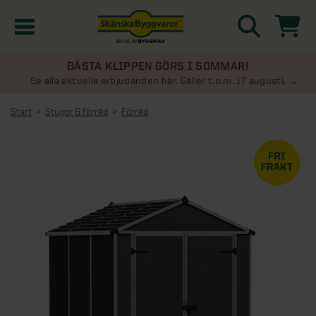
BÄSTA KLIPPEN GÖRS I SOMMAR!
Kampanjer
Se alla aktuella erbjudanden här. Gäller t.o.m. 17 augusti.
Start
Stugor & förråd
Förråd
Nyheter
Kontakta oss
Uterum
KATEGORIER
Översikt - Kontakta oss
Växthus
KATEGORIER
Vanliga frågor & svar
Översikt - Uterum
Attefallshus
KATEGORIER
SE ÄVEN
Uterumspaket