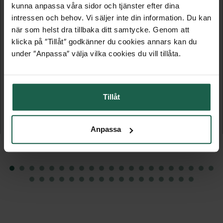
kunna anpassa våra sidor och tjänster efter dina
intressen och behov. Vi säljer inte din information. Du kan
när som helst dra tillbaka ditt samtycke. Genom att
klicka på ″Tillåt″ godkänner du cookies annars kan du
under ″Anpassa″ välja vilka cookies du vill tillåta.
VIBOSTUGAN JONSTORP 7,5 M²
VIBOSTUGAN JONSTORP 10 M²
Tillåt
Förråd
Förråd
21 795 kr
24 795 kr
Anpassa