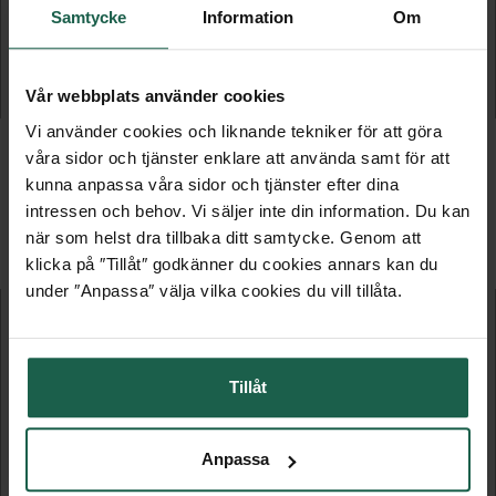
Samtycke
Information
Om
7 895 kr
679 kr
Vår webbplats använder cookies
LÄGG TILL
LÄGG TILL
Vi använder cookies och liknande tekniker för att göra
våra sidor och tjänster enklare att använda samt för att
kunna anpassa våra sidor och tjänster efter dina
intressen och behov. Vi säljer inte din information. Du kan
FLER PRODUKTER I DENNA KATEGORI
när som helst dra tillbaka ditt samtycke. Genom att
klicka på ″Tillåt″ godkänner du cookies annars kan du
under ″Anpassa″ välja vilka cookies du vill tillåta.
Tillåt
Anpassa