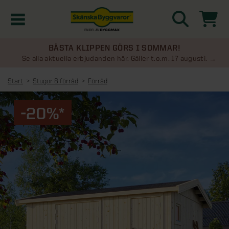
BÄSTA KLIPPEN GÖRS I SOMMAR!
Kampanjer
Se alla aktuella erbjudanden här. Gäller t.o.m. 17 augusti.
Start
Stugor & förråd
Förråd
Nyheter
-20%*
Kontakta oss
Uterum
KATEGORIER
Översikt - Kontakta oss
Växthus
KATEGORIER
Vanliga frågor & svar
Översikt - Uterum
Attefallshus
KATEGORIER
SE ÄVEN
Uterumspaket