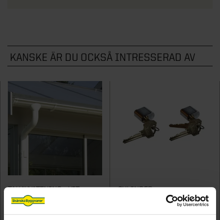
KANSKE ÄR DU OCKSÅ INTRESSERAD AV
TAKAVVATTNING - VIT
CYLINDER
7 - stift