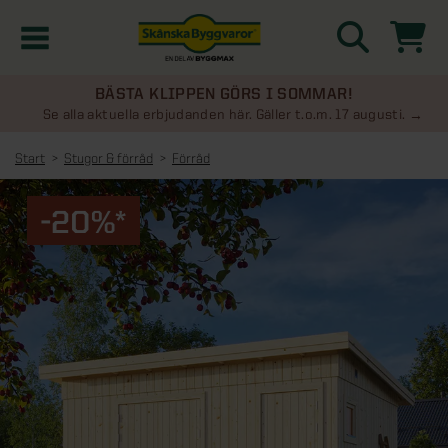
BÄSTA KLIPPEN GÖRS I SOMMAR!
Kampanjer
Se alla aktuella erbjudanden här. Gäller t.o.m. 17 augusti.
Start
Stugor & förråd
Förråd
Nyheter
-20%*
Kontakta oss
Uterum
KATEGORIER
Översikt - Kontakta oss
Växthus
KATEGORIER
Vanliga frågor & svar
Översikt - Uterum
Attefallshus
KATEGORIER
SE ÄVEN
Uterumspaket