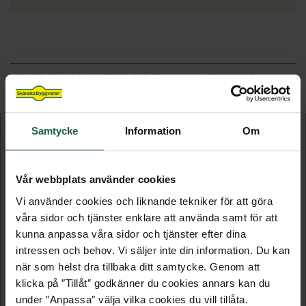
FLER PRODUKTER I DENNA KATEGORI
Samtycke
Information
Om
Vår webbplats använder cookies
Vi använder cookies och liknande tekniker för att göra
våra sidor och tjänster enklare att använda samt för att
kunna anpassa våra sidor och tjänster efter dina
intressen och behov. Vi säljer inte din information. Du kan
VIBOSTUGAN JONSTORP 7,5 M²
VIBOSTUGAN JONSTORP 10 M²
när som helst dra tillbaka ditt samtycke. Genom att
klicka på ″Tillåt″ godkänner du cookies annars kan du
Förråd
Förråd
under ″Anpassa″ välja vilka cookies du vill tillåta.