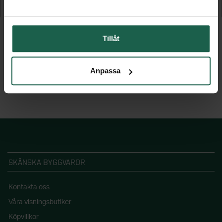
21 795 kr
24 795 kr
Tillåt
Anpassa
SKÅNSKA BYGGVAROR
Kontakta oss
Våra visningsbutiker
Köpvillkor