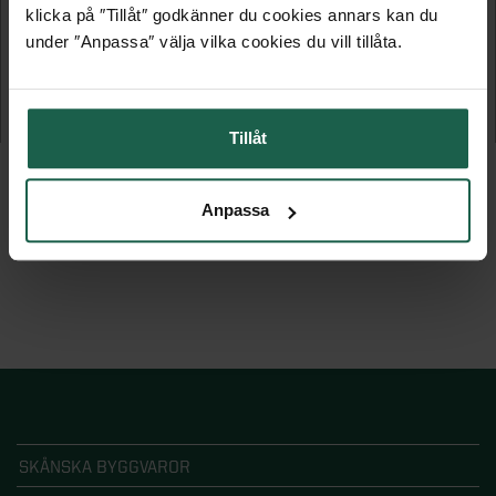
klicka på ″Tillåt″ godkänner du cookies annars kan du
VIBOSTUGAN JONSTORP 7,5 M²
VIBOSTUGAN JONSTORP 10 M²
under ″Anpassa″ välja vilka cookies du vill tillåta.
Förråd
Förråd
21 795 kr
24 795 kr
Tillåt
Anpassa
SKÅNSKA BYGGVAROR