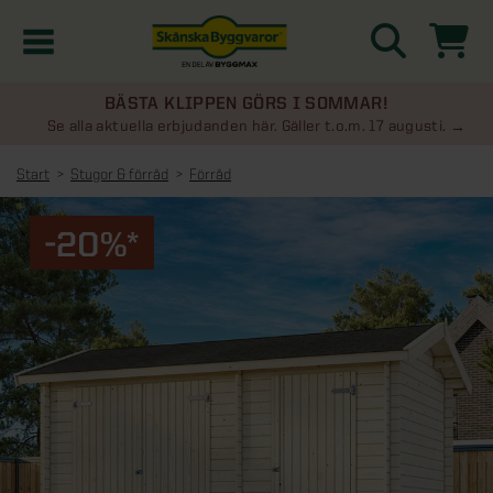
BÄSTA KLIPPEN GÖRS I SOMMAR!
Kampanjer
Se alla aktuella erbjudanden här. Gäller t.o.m. 17 augusti.
Start
Stugor & förråd
Förråd
Nyheter
-20%*
Kontakta oss
Uterum
KATEGORIER
Översikt - Kontakta oss
Växthus
KATEGORIER
Vanliga frågor & svar
Översikt - Uterum
Attefallshus
KATEGORIER
SE ÄVEN
Uterumspaket