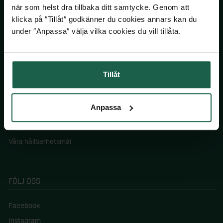
när som helst dra tillbaka ditt samtycke. Genom att
SKÅNSKA BYGGVAROR
klicka på ″Tillåt″ godkänner du cookies annars kan du
under ″Anpassa″ välja vilka cookies du vill tillåta.
Kontakta oss
Våra visningsbutiker
Köpvillkor
Tillåt
Om Skånska Byggvaror
Jobba hos oss
Anpassa
Pressinformation
Blogg: Drömhemmet
Våra hållbarhetsmål
FÖLJ OSS
Facebook
Instagram