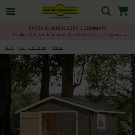
BÄSTA KLIPPEN GÖRS I SOMMAR!
Kampanjer
Se alla aktuella erbjudanden här. Gäller t.o.m. 17 augusti.
Start
Stugor & förråd
Förråd
Nyheter
Kontakta oss
Uterum
KATEGORIER
Översikt - Kontakta oss
Växthus
KATEGORIER
Vanliga frågor & svar
Översikt - Uterum
Attefallshus
KATEGORIER
SE ÄVEN
Uterumspaket