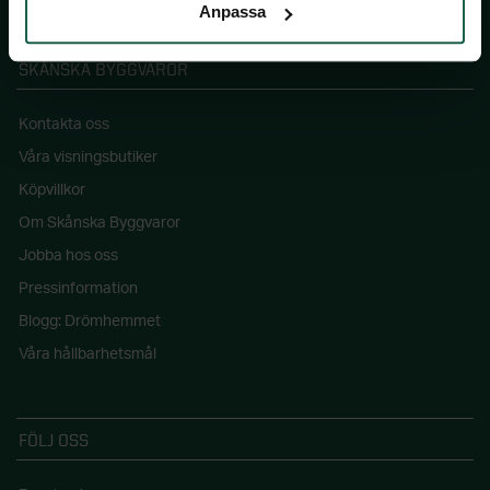
Anpassa
SKÅNSKA BYGGVAROR
Kontakta oss
Våra visningsbutiker
Köpvillkor
Om Skånska Byggvaror
Jobba hos oss
Pressinformation
Blogg: Drömhemmet
Våra hållbarhetsmål
FÖLJ OSS