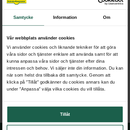
Samtycke
Information
Om
VIBOSTUGAN JONSTORP 7,5 M²
VIBOSTUGAN JONSTORP 10 M²
Vår webbplats använder cookies
Vi använder cookies och liknande tekniker för att göra
Förråd
Förråd
våra sidor och tjänster enklare att använda samt för att
21 795 kr
24 795 kr
kunna anpassa våra sidor och tjänster efter dina
intressen och behov. Vi säljer inte din information. Du kan
när som helst dra tillbaka ditt samtycke. Genom att
klicka på ″Tillåt″ godkänner du cookies annars kan du
under ″Anpassa″ välja vilka cookies du vill tillåta.
Tillåt