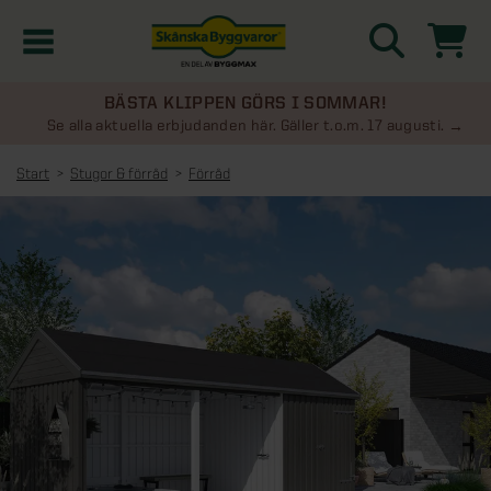
BÄSTA KLIPPEN GÖRS I SOMMAR!
Kampanjer
Se alla aktuella erbjudanden här. Gäller t.o.m. 17 augusti.
Start
Stugor & förråd
Förråd
Nyheter
Kontakta oss
Uterum
KATEGORIER
Översikt - Kontakta oss
Växthus
KATEGORIER
Vanliga frågor & svar
Översikt - Uterum
Attefallshus
KATEGORIER
SE ÄVEN
Uterumspaket