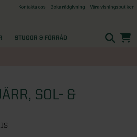
Våra visningsbutiker
Kontakta oss
Boka rådgivning
Alla butiker
Interaktiv visningsbutik
Göteborg
R
STUGOR & FÖRRÅD
Helsingborg
Stockholm, Tullinge
Örebro
ÄRR, SOL- &
IS