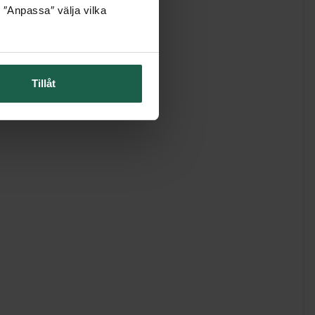
 ″Anpassa″ välja vilka
Tillåt