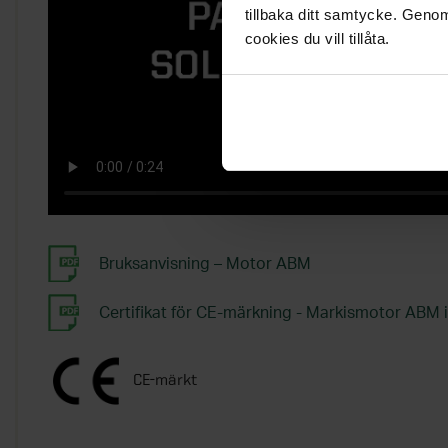
tillbaka ditt samtycke. Genom
cookies du vill tillåta.
Bruksanvisning – Motor ABM
Certifikat för CE-märkning - Markismotor ABM ink
CE-märkt