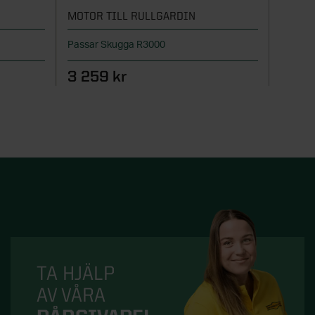
MOTOR TILL RULLGARDIN
MOTOR
Passar Skugga R3000
Passar
3 259 kr
3 25
TA HJÄLP
AV VÅRA