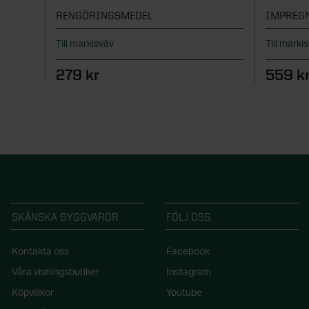
RENGÖRINGSMEDEL
IMPREG
Till markisväv
Till marki
279 kr
559 k
SKÅNSKA BYGGVAROR
FÖLJ OSS
Kontakta oss
Facebook
Våra visningsbutiker
Instagram
Köpvillkor
Youtube