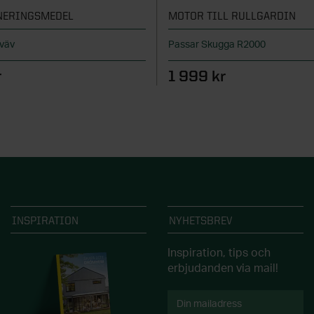
NERINGSMEDEL
MOTOR TILL RULLGARDIN
sväv
Passar Skugga R2000
r
1 999 kr
INSPIRATION
NYHETSBREV
Inspiration, tips och
erbjudanden via mail!