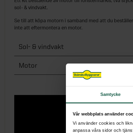
Ett kit bestående av motor till fönstermarkis, två styck
sol- & vindvakt.
Se till att köpa motorn i samband med att du beställe
inte att eftermontera en motor.
Sol- & vindvakt
Motor
Samtycke
Vår webbplats använder coo
Vi använder cookies och likna
anpassa våra sidor och tjänst