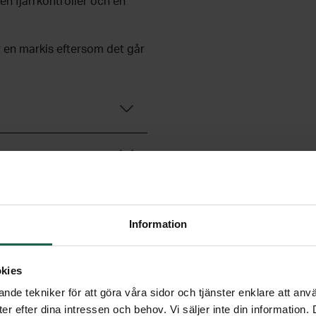
en fjärrkontroller och en
r en markis eftersom det går
Information
kies
nde tekniker för att göra våra sidor och tjänster enklare att anv
er efter dina intressen och behov. Vi säljer inte din information