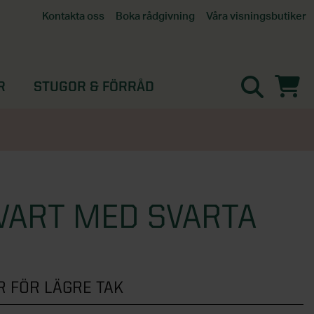
Våra visningsbutiker
Kontakta oss
Boka rådgivning
Alla butiker
Interaktiv visningsbutik
Göteborg
R
STUGOR & FÖRRÅD
Helsingborg
Stockholm, Tullinge
Örebro
SVART MED SVARTA
 FÖR LÄGRE TAK