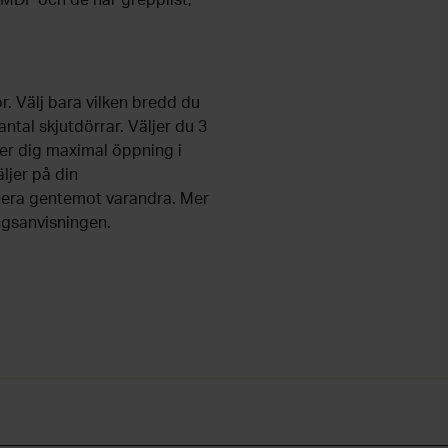
MDF och de har grepplist,
. Välj bara vilken bredd du
ntal skjutdörrar. Väljer du 3
ger dig maximal öppning i
ljer på din
iera gentemot varandra. Mer
ngsanvisningen.