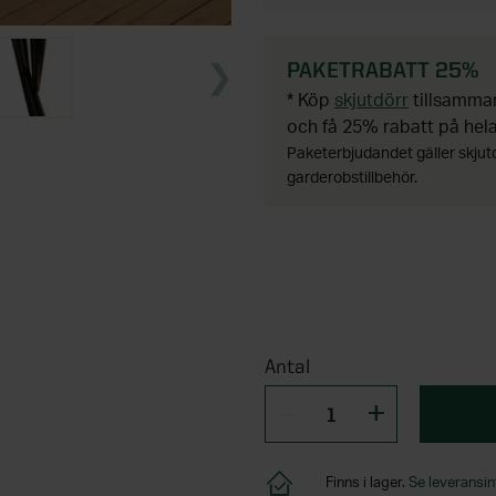
PAKETRABATT 25%
* Köp
skjutdörr
tillsamm
och få 25% rabatt på hel
Paketerbjudandet gäller skjut
garderobstillbehör.
Antal
Finns i lager.
Se leveransin