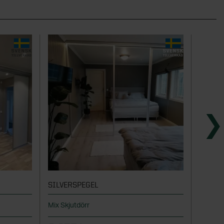
SILVERSPEGEL
STIL A
Mix Skjutdörr
Svenskt