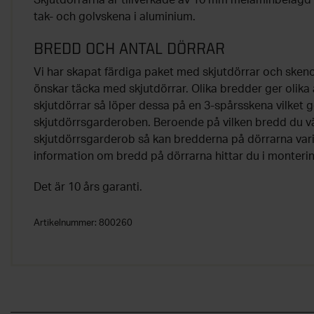
Skjutdörrarna är tillverkade av 10 mm melaminbelagd 
tak- och golvskena i aluminium.
BREDD OCH ANTAL DÖRRAR
Vi har skapat färdiga paket med skjutdörrar och skenor
önskar täcka med skjutdörrar. Olika bredder ger olika a
skjutdörrar så löper dessa på en 3-spårsskena vilket 
skjutdörrsgarderoben. Beroende på vilken bredd du vä
skjutdörrsgarderob så kan bredderna på dörrarna var
information om bredd på dörrarna hittar du i monteri
Det är 10 års garanti.
Artikelnummer:
800260