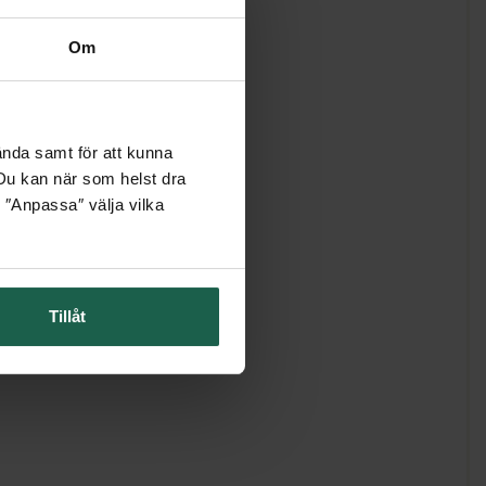
Om
ända samt för att kunna
. Du kan när som helst dra
 ″Anpassa″ välja vilka
Tillåt