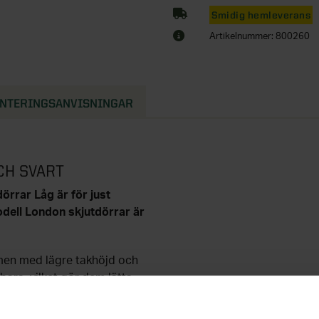
Smidig hemleverans
Artikelnummer: 800260
NTERINGSANVISNINGAR
CH SVART
örrar Låg är för just
dell London skjutdörrar är
men med lägre takhöjd och
ara, vilket gör dem lätta
gsbehov. Med en London
nrummet, tvättstugan, hallen