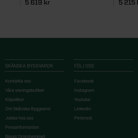
5 619 kr
5 215 
SKÅNSKA BYGGVAROR
FÖLJ OSS
Kontakta oss
Facebook
Våra visningsbutiker
Instagram
Köpvillkor
Youtube
Om Skånska Byggvaror
LinkedIn
Jobba hos oss
Pinterest
Pressinformation
Blogg: Drömhemmet