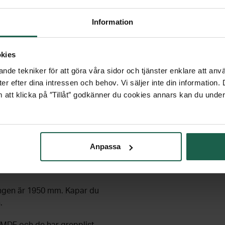
n skjutdörr eller bygga
n?
Information
k - steg för steg
kies
nde tekniker för att göra våra sidor och tjänster enklare att anv
 och en vit sida och denna
er efter dina intressen och behov. Vi säljer inte din information
 till priset av ett paket.
 att klicka på ″Tillåt″ godkänner du cookies annars kan du under
om att vända på dörrarna.
tt kapa till önskad höjd.
Anpassa
smidig installation, även om
ngen är 1950 mm. Kapar du
.