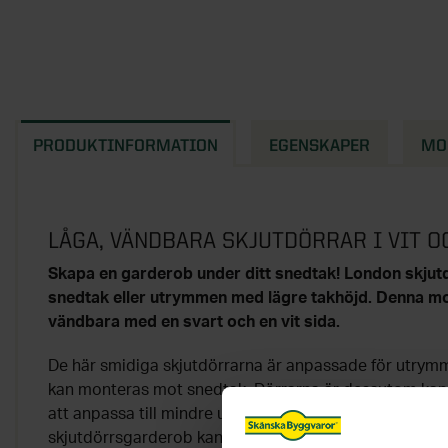
PRODUKTINFORMATION
EGENSKAPER
MO
LÅGA, VÄNDBARA SKJUTDÖRRAR I VIT O
Skapa en garderob under ditt snedtak! London skjutd
snedtak eller utrymmen med lägre takhöjd. Denna mo
vändbara med en svart och en vit sida.
De här smidiga skjutdörrarna är anpassade för utrym
kan monteras mot snedtak. Dörrarna är dessutom kapb
att anpassa till mindre utrymmen med stora förvarin
skjutdörrsgarderob kan du optimera förvaringen i bar