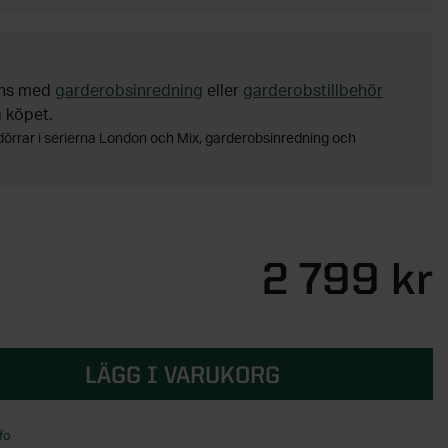
ans med
garderobsinredning
eller
garderobstillbehör
a köpet.
dörrar i serierna London och Mix, garderobsinredning och
2 799 kr
LÄGG I VARUKORG
fo